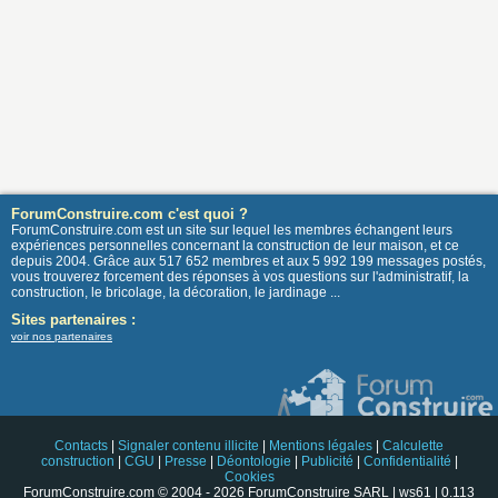
ForumConstruire.com c'est quoi ?
ForumConstruire.com est un site sur lequel les membres échangent leurs
expériences personnelles concernant la construction de leur maison, et ce
depuis 2004. Grâce aux 517 652 membres et aux 5 992 199 messages postés,
vous trouverez forcement des réponses à vos questions sur l'administratif, la
construction, le bricolage, la décoration, le jardinage ...
Sites partenaires :
voir nos partenaires
Contacts
|
Signaler contenu illicite
|
Mentions légales
|
Calculette
construction
|
CGU
|
Presse
|
Déontologie
|
Publicité
|
Confidentialité
|
Cookies
ForumConstruire.com © 2004 - 2026 ForumConstruire SARL | ws61 | 0.113