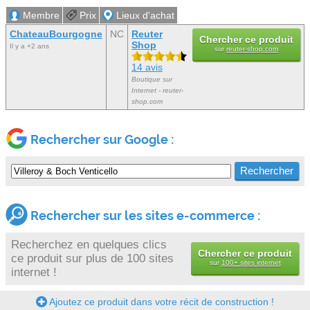
Membre
Prix
Lieux d'achat
ChateauBourgogne
NC
Reuter
Chercher ce produit
Shop
Il y a +2 ans
sur
reuter-shop.com
14 avis
Boutique sur
Internet - reuter-
shop.com
Rechercher sur Google :
Rechercher sur les sites e-commerce :
Recherchez en quelques clics
Chercher ce produit
ce produit sur plus de 100 sites
sur
100+ sites internet
internet !
Ajoutez ce produit dans votre récit de construction !