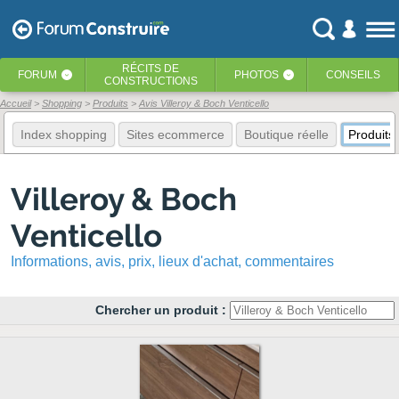
RÉCITS
DE
FORUM
PHOTOS
CONSEILS
‹
‹
CONSTRUCTIONS
Accueil
Shopping
Produits
Avis Villeroy & Boch Venticello
Index shopping
Sites ecommerce
Boutique réelle
Produits
Villeroy & Boch
Venticello
Informations, avis, prix, lieux d'achat, commentaires
Chercher un produit :