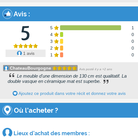
Avis
:
5
5
1
4
0
3
0
2
0
1 avis
1
0
ChateauBourgogne
Avis posté il y a +2 ans
Le meuble d'une dimension de 130 cm est qualitatif. La
double vasque en céramique mat est superbe.
Ajoutez ce produit dans votre récit et donnez votre avis
Où l'acheter ?
Lieux d'achat des membres :