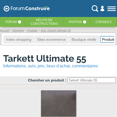
RÉCITS
DE
FORUM
PHOTOS
CONSEILS
‹
‹
CONSTRUCTIONS
Accueil
Shopping
Produits
Avis Tarkett Ultimate 55
Index shopping
Sites ecommerce
Boutique réelle
Produits
Tarkett Ultimate 55
Informations, avis, prix, lieux d'achat, commentaires
Chercher un produit :