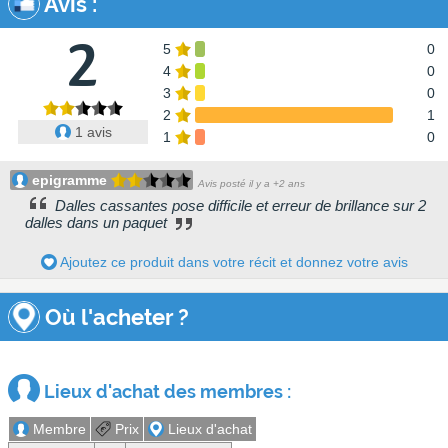
Avis
:
2
5
0
4
0
3
0
2
1
1 avis
1
0
epigramme
Avis posté il y a +2 ans
Dalles cassantes pose difficile et erreur de brillance sur 2
dalles dans un paquet
Ajoutez ce produit dans votre récit et donnez votre avis
Où l'acheter ?
Lieux d'achat des membres :
Membre
Prix
Lieux d'achat