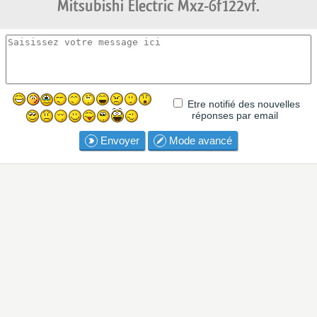
Mitsubishi Electric Mxz-6f122vf.
Etre notifié des nouvelles
réponses par email
Envoyer
Mode avancé