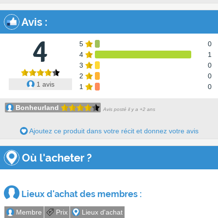
Avis
:
4
5
0
4
1
3
0
2
0
1 avis
1
0
Bonheurland
Avis posté il y a +2 ans
Ajoutez ce produit dans votre récit et donnez votre avis
Où l'acheter ?
Lieux d'achat des membres :
Membre
Prix
Lieux d'achat