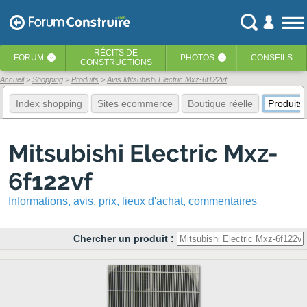
RÉCITS
DE
FORUM
PHOTOS
CONSEILS
‹
‹
CONSTRUCTIONS
Accueil
Shopping
Produits
Avis Mitsubishi Electric Mxz-6f122vf
Index shopping
Sites ecommerce
Boutique réelle
Produits
Mitsubishi Electric Mxz-
6f122vf
Informations, avis, prix, lieux d'achat, commentaires
Chercher un produit :