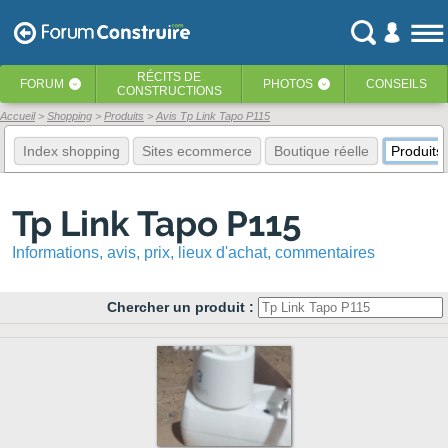
RÉCITS
DE
FORUM
PHOTOS
CONSEILS
‹
‹
CONSTRUCTIONS
Accueil
Shopping
Produits
Avis Tp Link Tapo P115
Index shopping
Sites ecommerce
Boutique réelle
Produits
Tp Link Tapo P115
Informations, avis, prix, lieux d'achat, commentaires
Chercher un produit :