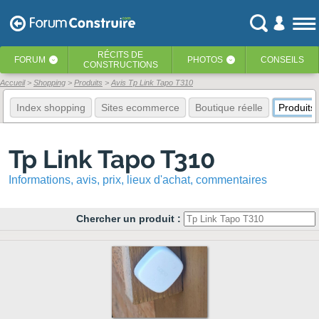
RÉCITS
DE
FORUM
PHOTOS
CONSEILS
‹
‹
CONSTRUCTIONS
Accueil
Shopping
Produits
Avis Tp Link Tapo T310
Index shopping
Sites ecommerce
Boutique réelle
Produits
Tp Link Tapo T310
Informations, avis, prix, lieux d'achat, commentaires
Chercher un produit :