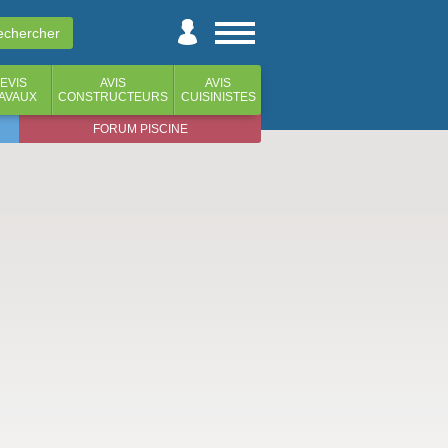
EVIS
AVIS
AVIS
AVAUX
CONSTRUCTEURS
CUISINISTES
FORUM PISCINE