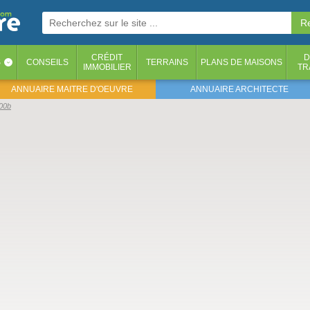
CRÉDIT
D
S
CONSEILS
TERRAINS
PLANS DE MAISONS
‹
IMMOBILIER
TR
ANNUAIRE MAITRE D'OEUVRE
ANNUAIRE ARCHITECTE
200b