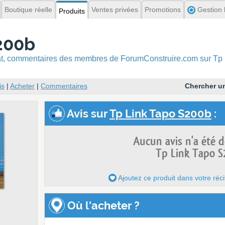
Boutique réelle
Ventes privées
Promotions
Gestion l
Produits
200b
hat, commentaires
des membres de ForumConstruire.com sur Tp 
is
|
Acheter
|
Commentaires
Chercher un
Avis
sur
Tp Link Tapo S200b
:
Aucun avis n'a été 
Tp Link Tapo 
Ajoutez ce produit dans votre réci
Où l'acheter ?