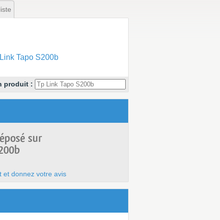
iste
Link Tapo S200b
 produit :
déposé sur
S200b
t et donnez votre avis