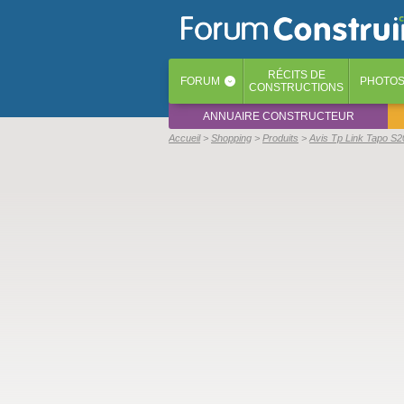
RÉCITS
DE
FORUM
PHOTO
‹
CONSTRUCTIONS
ANNUAIRE CONSTRUCTEUR
Accueil
Shopping
Produits
Avis Tp Link Tapo S