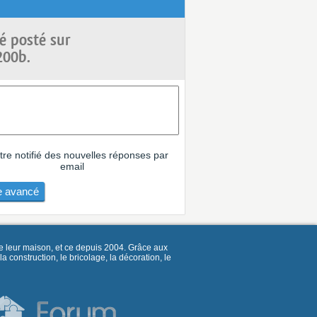
é posté sur
200b.
tre notifié des nouvelles réponses par
email
 avancé
e leur maison, et ce depuis 2004. Grâce aux
construction, le bricolage, la décoration, le