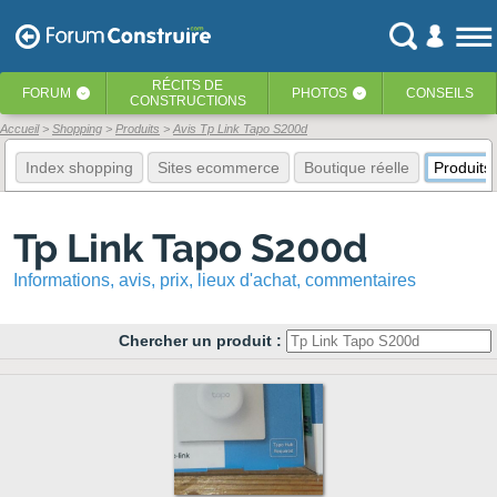
RÉCITS
DE
FORUM
PHOTOS
CONSEILS
‹
‹
CONSTRUCTIONS
Accueil
Shopping
Produits
Avis Tp Link Tapo S200d
Index shopping
Sites ecommerce
Boutique réelle
Produits
Tp Link Tapo S200d
Informations, avis, prix, lieux d'achat, commentaires
Chercher un produit :