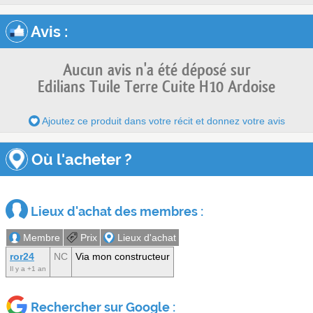
Avis
:
Aucun avis n'a été déposé sur
Edilians Tuile Terre Cuite H10 Ardoise
Ajoutez ce produit dans votre récit et donnez votre avis
Où l'acheter ?
Lieux d'achat des membres :
Membre
Prix
Lieux d'achat
ror24
NC
Via mon constructeur
Il y a +1 an
Rechercher sur Google :