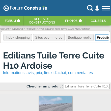
RÉCITS
DE
FORUM
PHOTOS
CONSEILS
‹
‹
CONSTRUCTIONS
Accueil
Shopping
Produits
Avis Edilians Tuile Terre Cuite H10 Ardoise
Index shopping
Sites ecommerce
Boutique réelle
Produits
Edilians Tuile Terre Cuite
H10 Ardoise
Informations, avis, prix, lieux d'achat, commentaires
Chercher un produit :