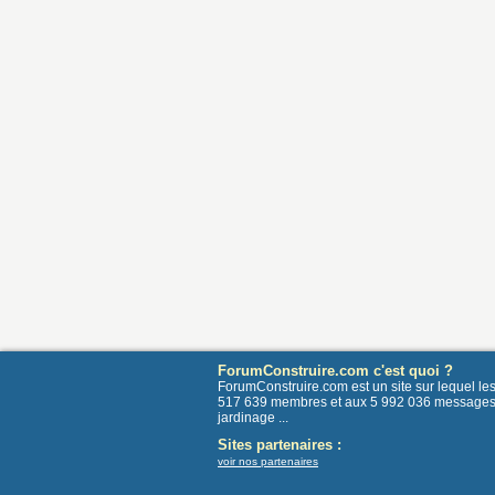
ForumConstruire.com c'est quoi ?
ForumConstruire.com est un site sur lequel l
517 639 membres et aux 5 992 036 messages post
jardinage ...
Sites partenaires :
voir nos partenaires