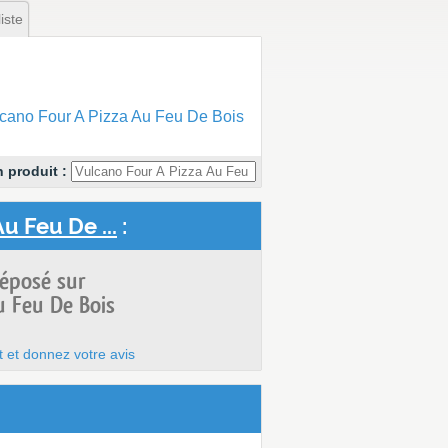
iste
cano Four A Pizza Au Feu De Bois
 produit :
u Feu De ...
:
déposé sur
u Feu De Bois
t et donnez votre avis