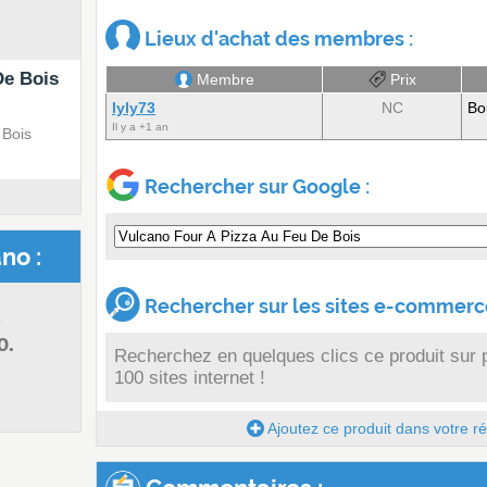
Lieux d'achat des membres :
De Bois
Membre
Prix
lyly73
NC
Bo
Il y a +1 an
 Bois
Rechercher sur Google :
no :
Rechercher sur les sites e-commerce
s
o.
Recherchez en quelques clics ce produit sur 
100 sites internet !
Ajoutez ce produit dans votre réc