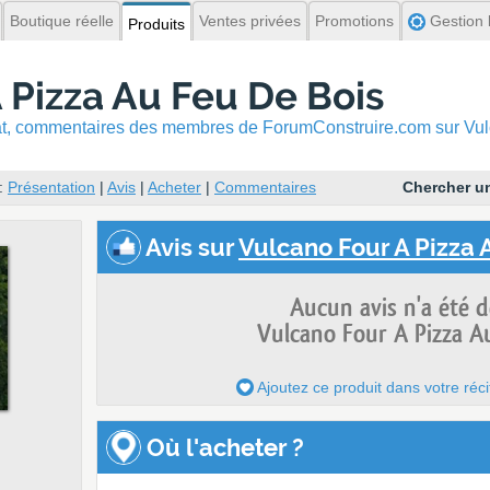
Boutique réelle
Ventes privées
Promotions
Gestion l
Produits
 Pizza Au Feu De Bois
hat, commentaires
des membres de ForumConstruire.com sur Vul
:
Présentation
|
Avis
|
Acheter
|
Commentaires
Chercher un
Avis
sur
Vulcano Four A Pizza A
Aucun avis n'a été 
Vulcano Four A Pizza A
Ajoutez ce produit dans votre réci
Où l'acheter ?