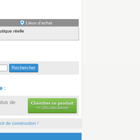
Lieux d'achat
utique réelle
 :
plus de
Chercher ce produit
sur
100+ sites internet
it de construction !