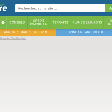
CRÉDIT
D
S
CONSEILS
TERRAINS
PLANS DE MAISONS
‹
IMMOBILIER
TR
ANNUAIRE MAITRE D'OEUVRE
ANNUAIRE ARCHITECTE
Pizza Au Feu De Bois