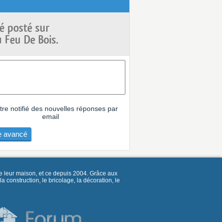
é posté sur
 Feu De Bois.
tre notifié des nouvelles réponses par
email
 avancé
e leur maison, et ce depuis 2004. Grâce aux
construction, le bricolage, la décoration, le