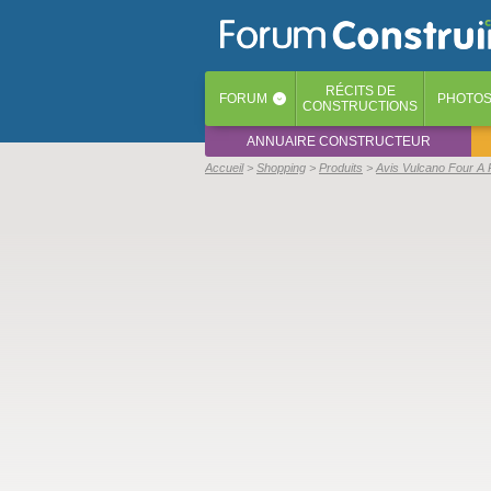
RÉCITS
DE
FORUM
PHOTO
‹
CONSTRUCTIONS
ANNUAIRE CONSTRUCTEUR
Accueil
Shopping
Produits
Avis Vulcano Four A 