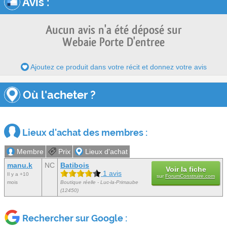
Avis
:
Aucun avis n'a été déposé sur
Webaie Porte D'entree
Ajoutez ce produit dans votre récit et donnez votre avis
Où l'acheter ?
Lieux d'achat des membres :
Membre
Prix
Lieux d'achat
manu.k
NC
Batibois
Voir la fiche
1 avis
Il y a +10
sur
ForumConstruire.com
mois
Boutique réelle - Luc-la-Primaube
(12450)
Rechercher sur Google :