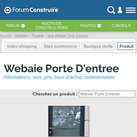
RÉCITS
DE
FORUM
PHOTOS
CONSEILS
‹
‹
CONSTRUCTIONS
Accueil
Shopping
Produits
Avis Webaie Porte D'entree
Index shopping
Sites ecommerce
Boutique réelle
Produits
Webaie Porte D'entree
Informations, avis, prix, lieux d'achat, commentaires
Chercher un produit :