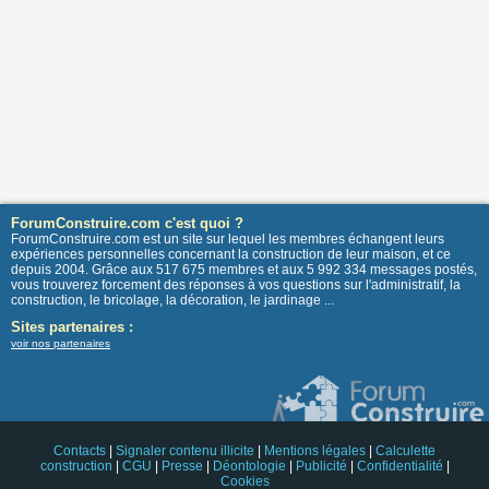
ForumConstruire.com c'est quoi ?
ForumConstruire.com est un site sur lequel les membres échangent leurs
expériences personnelles concernant la construction de leur maison, et ce
depuis 2004. Grâce aux 517 675 membres et aux 5 992 334 messages postés,
vous trouverez forcement des réponses à vos questions sur l'administratif, la
construction, le bricolage, la décoration, le jardinage ...
Sites partenaires :
voir nos partenaires
Contacts
|
Signaler contenu illicite
|
Mentions légales
|
Calculette
construction
|
CGU
|
Presse
|
Déontologie
|
Publicité
|
Confidentialité
|
Cookies