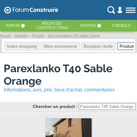
RÉCITS
DE
FORUM
PHOTOS
CONSEILS
‹
‹
CONSTRUCTIONS
Accueil
Shopping
Produits
Avis Parexlanko T40 Sable Orange
Index shopping
Sites ecommerce
Boutique réelle
Produits
Parexlanko T40 Sable
Orange
Informations, avis, prix, lieux d'achat, commentaires
Chercher un produit :