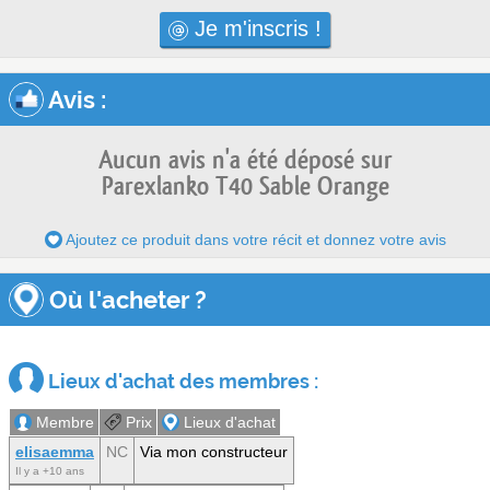
Je m'inscris !
Avis
:
Aucun avis n'a été déposé sur
Parexlanko T40 Sable Orange
Ajoutez ce produit dans votre récit et donnez votre avis
Où l'acheter ?
Lieux d'achat des membres :
Membre
Prix
Lieux d'achat
elisaemma
NC
Via mon constructeur
Il y a +10 ans