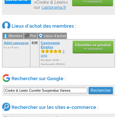
«
Cooke & Lewis
»
sur
castorama.fr
sur
castorama.fr
Lieux d'achat des membres :
Membre
Prix
Lieux d'achat
Adel.carcasse
83€
Castorama
Chercher ce produit
Englos
Il y a +8 ans
sur
castorama.fr
1
avis
Boutique réelle -
Haubourdin (59481)
Rechercher sur Google :
Rechercher sur les sites e-commerce :