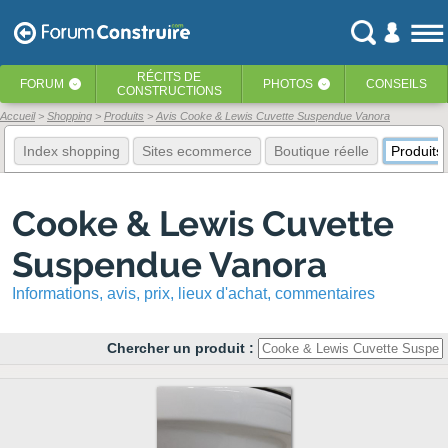
RÉCITS
DE
FORUM
PHOTOS
CONSEILS
‹
‹
CONSTRUCTIONS
Accueil
Shopping
Produits
Avis Cooke & Lewis Cuvette Suspendue Vanora
Index shopping
Sites ecommerce
Boutique réelle
Produits
Cooke & Lewis Cuvette
Suspendue Vanora
Informations, avis, prix, lieux d'achat, commentaires
Chercher un produit :