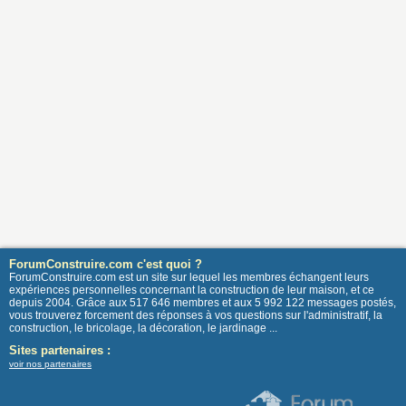
ForumConstruire.com c'est quoi ?
ForumConstruire.com est un site sur lequel les membres échangent leurs
expériences personnelles concernant la construction de leur maison, et ce
depuis 2004. Grâce aux 517 646 membres et aux 5 992 122 messages postés,
vous trouverez forcement des réponses à vos questions sur l'administratif, la
construction, le bricolage, la décoration, le jardinage ...
Sites partenaires :
voir nos partenaires