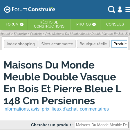
RÉCITS
DE
FORUM
PHOTOS
CONSEILS
‹
‹
CONSTRUCTIONS
Accueil
Shopping
Produits
Avis Maisons Du Monde Meuble Double Vasque En Bois Et P
Index shopping
Sites ecommerce
Boutique réelle
Produits
Maisons Du Monde
Meuble Double Vasque
En Bois Et Pierre Bleue L
148 Cm Persiennes
Informations, avis, prix, lieux d'achat, commentaires
Chercher un produit :