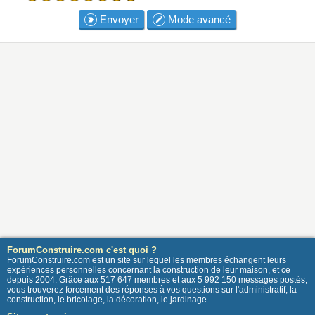
Envoyer
Mode avancé
ForumConstruire.com c'est quoi ?
ForumConstruire.com est un site sur lequel les membres échangent leurs
expériences personnelles concernant la construction de leur maison, et ce
depuis 2004. Grâce aux 517 647 membres et aux 5 992 150 messages postés,
vous trouverez forcement des réponses à vos questions sur l'administratif, la
construction, le bricolage, la décoration, le jardinage ...