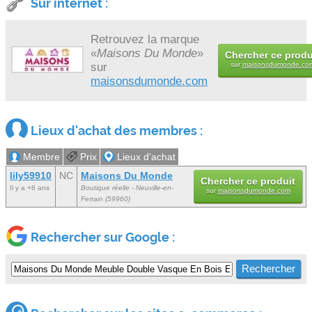
Sur internet :
Retrouvez la marque
«
Maisons Du Monde
»
Chercher ce produ
sur
sur
maisonsdumonde.co
maisonsdumonde.com
Lieux d'achat des membres :
Membre
Prix
Lieux d'achat
lily59910
NC
Maisons Du Monde
Chercher ce produit
Il y a +8 ans
Boutique réelle - Neuville-en-
sur
maisonsdumonde.com
Ferrain (59960)
Rechercher sur Google :