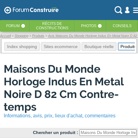
RÉCITS
DE
FORUM
PHOTOS
CONSEILS
‹
‹
CONSTRUCTIONS
Accueil
Shopping
Produits
Avis Maisons Du Monde Horloge Indus En Metal Noire D 8
Index shopping
Sites ecommerce
Boutique réelle
Produits
Maisons Du Monde
Horloge Indus En Metal
Noire D 82 Cm Contre-
temps
Informations, avis, prix, lieux d'achat, commentaires
Chercher un produit :