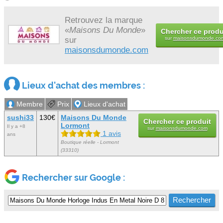
Retrouvez la marque
«
Maisons Du Monde
»
Chercher ce produ
sur
sur
maisonsdumonde.co
maisonsdumonde.com
Lieux d'achat des membres :
Membre
Prix
Lieux d'achat
sushi33
130€
Maisons Du Monde
Chercher ce produit
Lormont
Il y a +8
sur
maisonsdumonde.com
1 avis
ans
Boutique réelle - Lormont
(33310)
Rechercher sur Google :