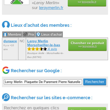
«
Leroy Merlin
»
sur
leroymerlin.fr
sur
leroymerlin.fr
Lieux d'achat des membres :
Membre
Prix
Lieux d'achat
duraace
NC
Leroy Merlin
Chercher ce produit
Morschwiller-le-bas
Il y a +10
sur
leroymerlin.fr
4 avis
ans
Boutique réelle - Morschwiller-le-
Bas (68790)
Rechercher sur Google :
Rechercher sur les sites e-commerce :
Recherchez en quelques clics