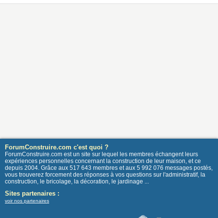
ForumConstruire.com c'est quoi ?
ForumConstruire.com est un site sur lequel les membres échangent leurs
expériences personnelles concernant la construction de leur maison, et ce
depuis 2004. Grâce aux 517 643 membres et aux 5 992 076 messages postés,
vous trouverez forcement des réponses à vos questions sur l'administratif, la
construction, le bricolage, la décoration, le jardinage ...
Sites partenaires :
voir nos partenaires