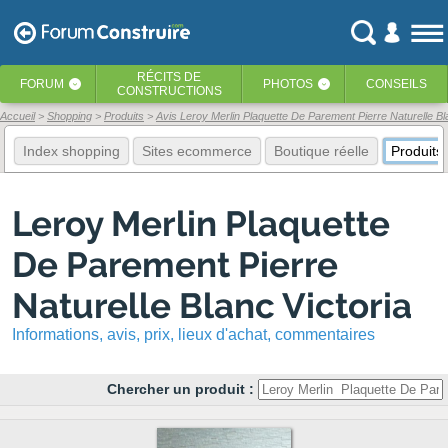
RÉCITS
DE
FORUM
PHOTOS
CONSEILS
‹
‹
CONSTRUCTIONS
Accueil
Shopping
Produits
Avis Leroy Merlin Plaquette De Parement Pierre Naturelle Bl
Index shopping
Sites ecommerce
Boutique réelle
Produits
Leroy Merlin Plaquette
De Parement Pierre
Naturelle Blanc Victoria
Informations, avis, prix, lieux d'achat, commentaires
Chercher un produit :