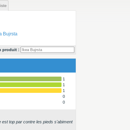
iste
 Bujrsta
 produit :
1
1
1
0
0
 est top par contre les pieds s'abiment