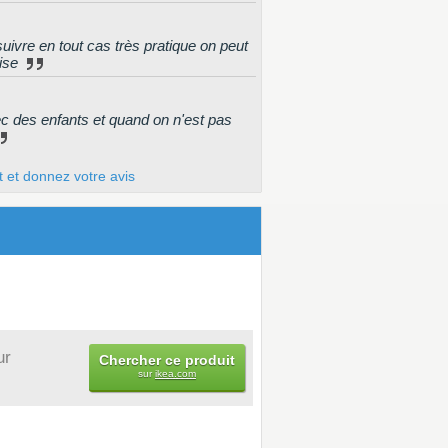
uivre en tout cas très pratique on peut
aise
ec des enfants et quand on n'est pas
t et donnez votre avis
ur
Chercher ce produit
sur
ikea.com