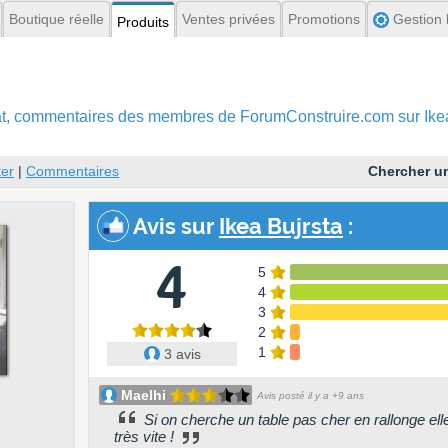
Boutique réelle
Ventes privées
Promotions
Gestion l
Produits
hat, commentaires
des membres de ForumConstruire.com sur Ikea
er
|
Commentaires
Chercher un
Avis
sur
Ikea Bujrsta
:
4
5
4
3
2
1
3 avis
Maelhi
Avis posté il y a +9 ans
Si on cherche un table pas cher en rallonge elle
très vite !