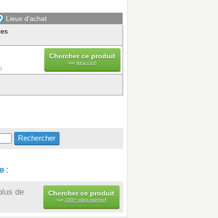
Lieux d'achat
ces
Chercher ce produit
sur
ikea.com
)
 :
plus de
Chercher ce produit
sur
100+ sites internet