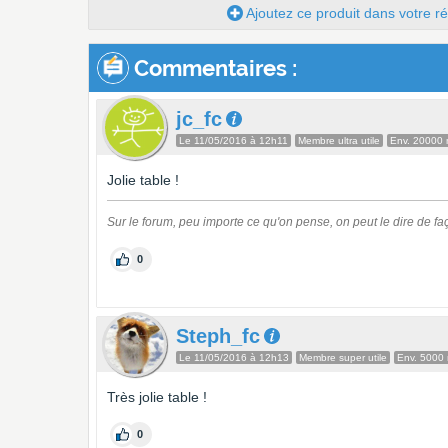
Ajoutez ce produit dans votre réc
Commentaires :
jc_fc
Le 11/05/2016 à 12h11
Membre ultra utile
Env. 20000
Jolie table !
Sur le forum, peu importe ce qu'on pense, on peut le dire de fa
0
Steph_fc
Le 11/05/2016 à 12h13
Membre super utile
Env. 5000
Très jolie table !
0