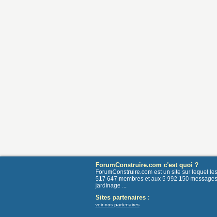
ForumConstruire.com c'est quoi ?
ForumConstruire.com est un site sur lequel l
517 647 membres et aux 5 992 150 messages post
jardinage ...
Sites partenaires :
voir nos partenaires