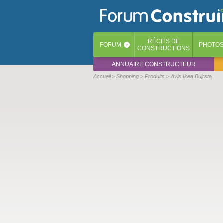
RÉCITS
DE
FORUM
PHOTO
‹
CONSTRUCTIONS
ANNUAIRE CONSTRUCTEUR
Accueil
Shopping
Produits
Avis Ikea Bujrsta