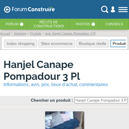
RÉCITS
DE
FORUM
PHOTOS
CONSEILS
‹
‹
CONSTRUCTIONS
Accueil
Shopping
Produits
Avis Hanjel Canape Pompadour 3 Pl
Index shopping
Sites ecommerce
Boutique réelle
Produits
Hanjel Canape
Pompadour 3 Pl
Informations, avis, prix, lieux d'achat, commentaires
Chercher un produit :