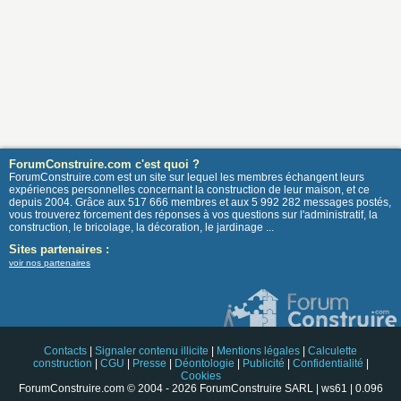
ForumConstruire.com c'est quoi ?
ForumConstruire.com est un site sur lequel les membres échangent leurs
expériences personnelles concernant la construction de leur maison, et ce
depuis 2004. Grâce aux 517 666 membres et aux 5 992 282 messages postés,
vous trouverez forcement des réponses à vos questions sur l'administratif, la
construction, le bricolage, la décoration, le jardinage ...
Sites partenaires :
voir nos partenaires
Contacts
|
Signaler contenu illicite
|
Mentions légales
|
Calculette
construction
|
CGU
|
Presse
|
Déontologie
|
Publicité
|
Confidentialité
|
Cookies
ForumConstruire.com © 2004 - 2026 ForumConstruire SARL | ws61 | 0.096