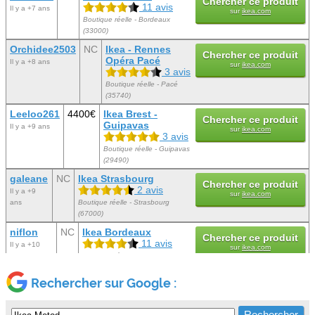
Chercher ce produit
11 avis
Il y a +7 ans
sur
ikea.com
Boutique réelle - Bordeaux
(33000)
Orchidee2503
NC
Ikea - Rennes
Chercher ce produit
Opéra Pacé
Il y a +8 ans
sur
ikea.com
3 avis
Boutique réelle - Pacé
(35740)
Leeloo261
4400€
Ikea Brest -
Chercher ce produit
Guipavas
Il y a +9 ans
sur
ikea.com
3 avis
Boutique réelle - Guipavas
(29490)
galeane
NC
Ikea Strasbourg
Chercher ce produit
2 avis
Il y a +9
sur
ikea.com
ans
Boutique réelle - Strasbourg
(67000)
niflon
NC
Ikea Bordeaux
Chercher ce produit
11 avis
Il y a +10
sur
ikea.com
ans
Boutique réelle - Bordeaux
(33000)
Rechercher sur Google :
sebas017
24€
Boutique réelle
Il y a +10 ans