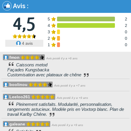
Avis
:
4,5
5
2
4
2
3
0
2
0
4 avis
1
0
fmon
Avis posté il y a +6 ans
Caissons metod
Façades Kungsbacka
Customisation avec plateaux de chêne
boolinou
Avis posté il y a +7 ans
Leeloo261
Avis posté il y a +9 ans
Pleinement satisfaits. Modularité, personnalisation,
rangements astucieux. Modèle pris en Voxtorp blanc. Plan de
travail Karlby Chêne.
galeane
Avis posté il y a +9 ans