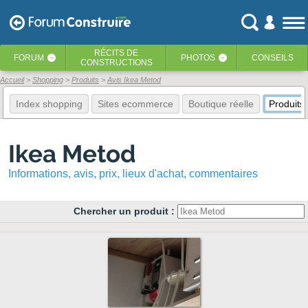
RÉCITS
DE
FORUM
PHOTOS
CONSEILS
‹
‹
CONSTRUCTIONS
Accueil
Shopping
Produits
Avis Ikea Metod
Index shopping
Sites ecommerce
Boutique réelle
Produits
Ikea Metod
Informations, avis, prix, lieux d'achat, commentaires
Chercher un produit :