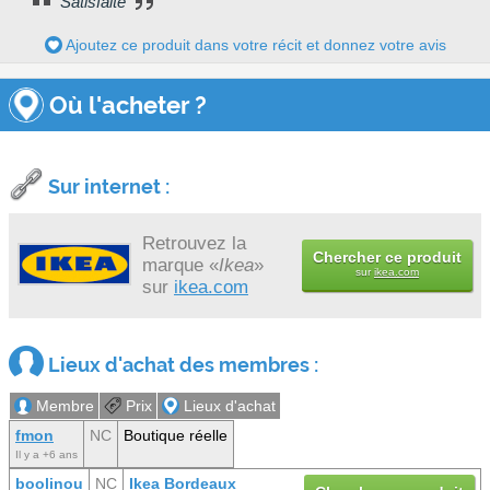
Satisfaite
Ajoutez ce produit dans votre récit et donnez votre avis
Où l'acheter ?
Sur internet :
Retrouvez la
Chercher ce produit
marque «
Ikea
»
sur
ikea.com
sur
ikea.com
Lieux d'achat des membres :
Membre
Prix
Lieux d'achat
fmon
NC
Boutique réelle
Il y a +6 ans
boolinou
NC
Ikea Bordeaux