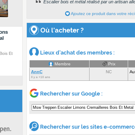
Escalier bois et métal réalisé par un artisan a
18
4
Ajoutez ce produit dans votre réci
Où l'acheter ?
ons
al
Lieux d'achat des membres :
Bois Et
Membre
Prix
AnnC
NC
Au
Il y a +10 ans
Rechercher sur Google :
s
Rechercher sur les sites e-commerce
pen.