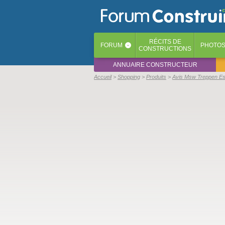
RÉCITS
DE
FORUM
PHOTO
‹
CONSTRUCTIONS
ANNUAIRE CONSTRUCTEUR
Accueil
Shopping
Produits
Avis Msw Treppen Esc