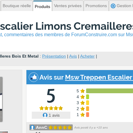
Boutique réelle
Ventes privées
Promotions
Gestion l
Produits
calier Limons Cremailleres
hat, commentaires
des membres de ForumConstruire.com sur Msw
leres Bois Et Metal
:
Présentation
|
Avis
|
Acheter
|
Avis
sur
Msw Treppen Escalier 
5
5
4
3
2
1
1 avis
AnnC
Avis posté il y a +10 ans