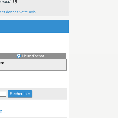
llemand
t et donnez votre avis
Lieux d'achat
tre
 :