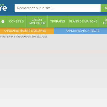
CRÉDIT
D
S
CONSEILS
TERRAINS
PLANS DE MAISONS
‹
IMMOBILIER
TR
ANNUAIRE MAITRE D'OEUVRE
ANNUAIRE ARCHITECTE
alier Limons Cremailleres Bois Et Metal