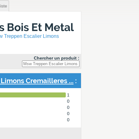
iste
 Bois Et Metal
 Treppen Escalier Limons
Chercher un produit :
Limons Cremailleres ...
:
1
0
0
0
0