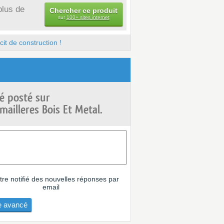
plus de
Chercher ce produit
sur
100+ sites internet
it de construction !
é posté sur
ailleres Bois Et Metal.
tre notifié des nouvelles réponses par
email
 avancé