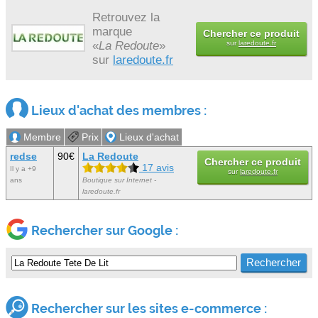
Retrouvez la
marque
Chercher ce produit
«
La Redoute
»
sur
laredoute.fr
sur
laredoute.fr
Lieux d'achat des membres :
Membre
Prix
Lieux d'achat
redse
90€
La Redoute
Chercher ce produit
17 avis
Il y a +9
sur
laredoute.fr
ans
Boutique sur Internet -
laredoute.fr
Rechercher sur Google :
Rechercher sur les sites e-commerce :