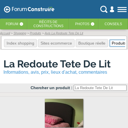
RÉCITS
DE
FORUM
PHOTOS
CONSEILS
‹
‹
CONSTRUCTIONS
Accueil
Shopping
Produits
Avis La Redoute Tete De Lit
Index shopping
Sites ecommerce
Boutique réelle
Produits
La Redoute Tete De Lit
Informations, avis, prix, lieux d'achat, commentaires
Chercher un produit :