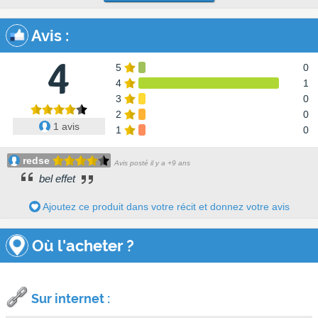
Avis
:
4
5
0
4
1
3
0
2
0
1 avis
1
0
redse
Avis posté il y a +9 ans
bel effet
Ajoutez ce produit dans votre récit et donnez votre avis
Où l'acheter ?
Sur internet :