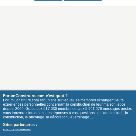
ForumConstruire.com c'est quoi ?
ForumConstruire.com est un site sur lequel les membres échangent leurs
expériences personnelles concernant la construction de leur maison, et ce
depuis 2004. Grâce aux 517 630 membres et aux 5 991 976 messages postés,
vous trouverez forcement des réponses à vos questions sur l'administratif, la
construction, le bricolage, la décoration, le jardinage ...
Sites partenaires :
voir nos partenaires