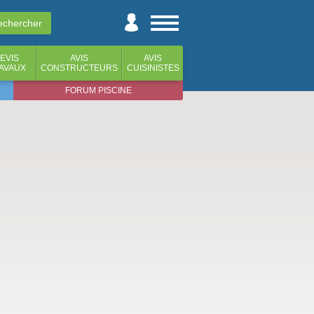
EVIS
AVIS
AVIS
AVAUX
CONSTRUCTEURS
CUISINISTES
FORUM PISCINE