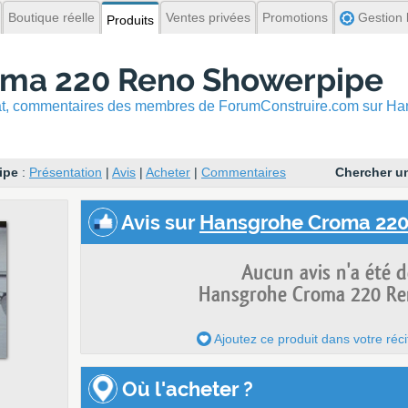
Boutique réelle
Ventes privées
Promotions
Gestion l
Produits
ma 220 Reno Showerpipe
hat, commentaires
des membres de ForumConstruire.com sur H
ipe
:
Présentation
|
Avis
|
Acheter
|
Commentaires
Chercher un
Avis
sur
Hansgrohe Croma 220
Aucun avis n'a été 
Hansgrohe Croma 220 Re
Ajoutez ce produit dans votre réci
Où l'acheter ?