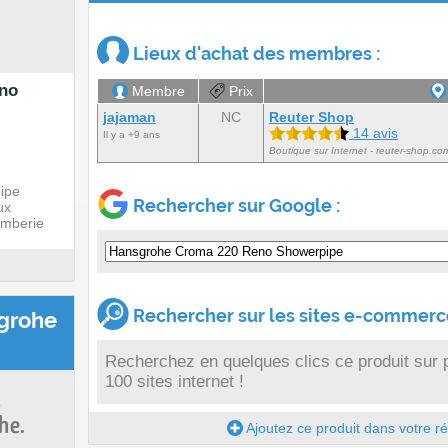
Lieux d'achat des membres :
no
Membre
Prix
jajaman
NC
Reuter Shop
14 avis
Il y a +9 ans
Boutique sur Internet - reuter-shop.co
ipe
Rechercher sur Google :
ux
omberie
Rechercher sur les sites e-commerce
grohe
Recherchez en quelques clics ce produit sur 
100 sites internet !
s
he.
Ajoutez ce produit dans votre réc