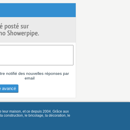
é posté sur
no Showerpipe.
tre notifié des nouvelles réponses par
email
 avancé
e leur maison, et ce depuis 2004. Grâce aux
construction, le bricolage, la décoration, le