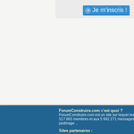
Je m'inscris !
ForumConstruire.com c'est quoi ?
ForumConstruire.com est un site sur lequel l
517 665 membres et aux 5 992 271 messages post
jardinage ...
Sites partenaires :