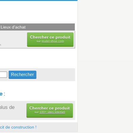
Lieux d'achat
Chercher ce produit
sur
reuter-shop.com
m
 :
plus de
Chercher ce produit
sur
100+ sites internet
it de construction !