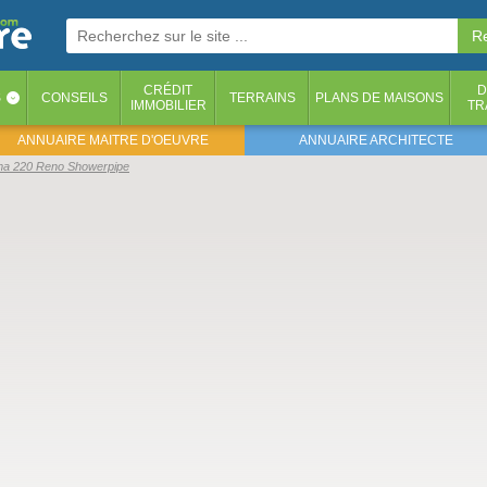
CRÉDIT
D
S
CONSEILS
TERRAINS
PLANS DE MAISONS
‹
IMMOBILIER
TR
ANNUAIRE MAITRE D'OEUVRE
ANNUAIRE ARCHITECTE
ma 220 Reno Showerpipe