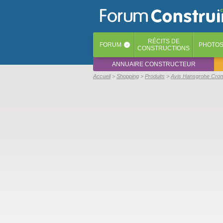
RÉCITS
DE
FORUM
PHOTO
‹
CONSTRUCTIONS
ANNUAIRE CONSTRUCTEUR
Accueil
Shopping
Produits
Avis Hansgrohe Cro