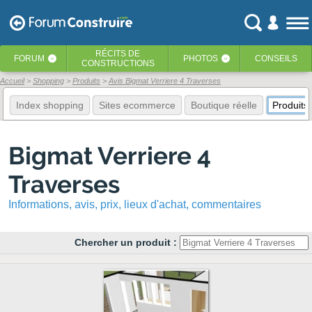
RÉCITS
DE
FORUM
PHOTOS
CONSEILS
‹
‹
CONSTRUCTIONS
Accueil
Shopping
Produits
Avis Bigmat Verriere 4 Traverses
Index shopping
Sites ecommerce
Boutique réelle
Produits
Bigmat Verriere 4
Traverses
Informations, avis, prix, lieux d'achat, commentaires
Chercher un produit :