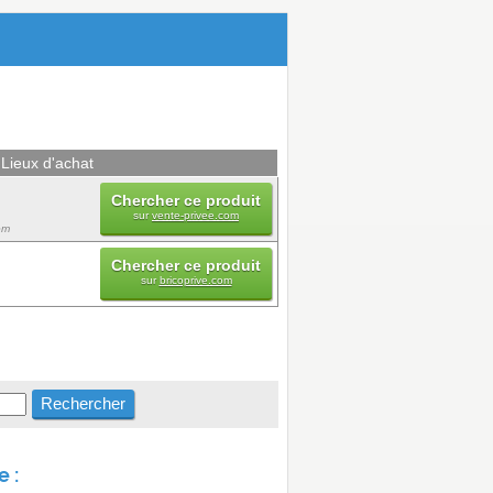
Lieux d'achat
Chercher ce produit
sur
vente-privee.com
om
Chercher ce produit
sur
bricoprive.com
 :