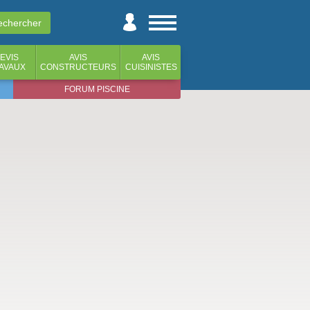
EVIS
AVIS
AVIS
AVAUX
CONSTRUCTEURS
CUISINISTES
FORUM PISCINE