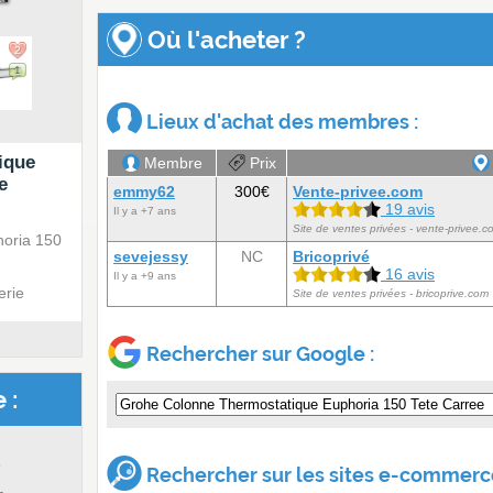
Où l'acheter ?
2
1
Lieux d'achat des membres :
ique
Membre
Prix
e
emmy62
300€
Vente-privee.com
19 avis
Il y a +7 ans
Site de ventes privées - vente-privee.c
oria 150
sevejessy
NC
Bricoprivé
16 avis
Il y a +9 ans
erie
Site de ventes privées - bricoprive.com
Rechercher sur Google :
 :
s
Rechercher sur les sites e-commerce
.