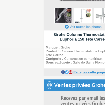
2
2
1
1
Voir toutes les photos
Grohe Colonne Thermostat
Euphoria 150 Tete Carre
Marque :
Grohe
Produit :
Colonne Thermostatique Euph
Tete Carree
Catégorie :
Construction et matériaux
Sous catégorie :
Salle de Bain / Plomb
Partagez cette page
Ventes privées Grohe
Recevez par email le
ventes privées Grohe