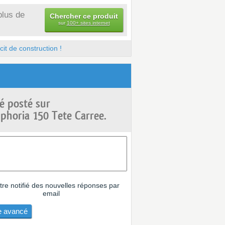
plus de
Chercher ce produit
sur
100+ sites internet
it de construction !
é posté sur
horia 150 Tete Carree.
tre notifié des nouvelles réponses par
email
 avancé