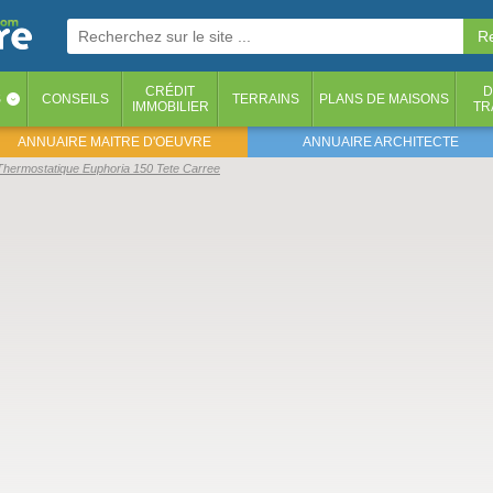
CRÉDIT
D
S
CONSEILS
TERRAINS
PLANS DE MAISONS
‹
IMMOBILIER
TR
ANNUAIRE MAITRE D'OEUVRE
ANNUAIRE ARCHITECTE
Thermostatique Euphoria 150 Tete Carree