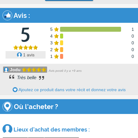
Avis
:
5
5
1
4
0
3
0
2
0
1 avis
1
0
Jodu
Avis posté il y a +9 ans
Très belle
Ajoutez ce produit dans votre récit et donnez votre avis
Où l'acheter ?
Lieux d'achat des membres :