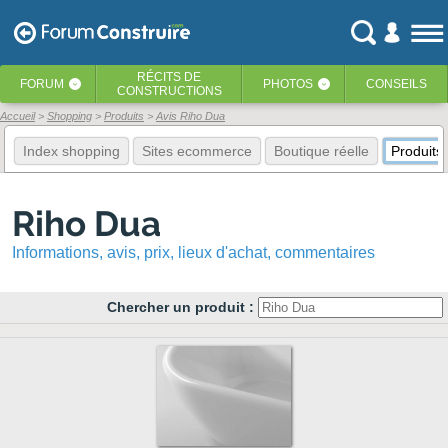
RÉCITS
DE
FORUM
PHOTOS
CONSEILS
‹
‹
CONSTRUCTIONS
Accueil
Shopping
Produits
Avis Riho Dua
Index shopping
Sites ecommerce
Boutique réelle
Produits
Riho Dua
Informations, avis, prix, lieux d'achat, commentaires
Chercher un produit :