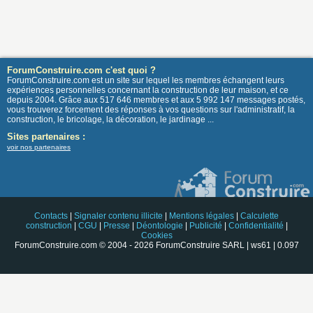
ForumConstruire.com c'est quoi ?
ForumConstruire.com est un site sur lequel les membres échangent leurs
expériences personnelles concernant la construction de leur maison, et ce
depuis 2004. Grâce aux 517 646 membres et aux 5 992 147 messages postés,
vous trouverez forcement des réponses à vos questions sur l'administratif, la
construction, le bricolage, la décoration, le jardinage ...
Sites partenaires :
voir nos partenaires
Contacts
|
Signaler contenu illicite
|
Mentions légales
|
Calculette
construction
|
CGU
|
Presse
|
Déontologie
|
Publicité
|
Confidentialité
|
Cookies
ForumConstruire.com © 2004 - 2026 ForumConstruire SARL | ws61 | 0.097