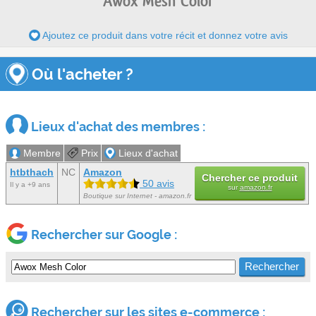
Awox Mesh Color
Ajoutez ce produit dans votre récit et donnez votre avis
Où l'acheter ?
Lieux d'achat des membres :
Membre
Prix
Lieux d'achat
htbthach
NC
Amazon
Chercher ce produit
50 avis
Il y a +9 ans
sur
amazon.fr
Boutique sur Internet - amazon.fr
Rechercher sur Google :
Rechercher sur les sites e-commerce :