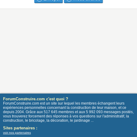
ForumConstruire.com c'est quoi ?
ForumConstruire.com est un site sur lequel les membres échangent leurs
expériences personnelles concernant la construction de leur maison, et ce
depuis 2004. Grâce aux 517 645 membres et aux 5 992 093 messages postés,
vous trouverez forcement des réponses à vos questions sur l'administratif, la
construction, le bricolage, la décoration, le jardinage ...
Sites partenaires :
voir nos partenaires