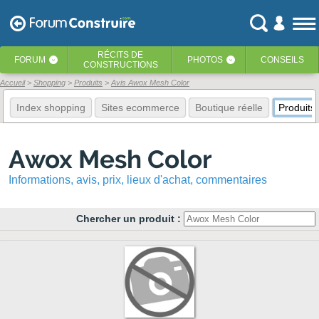
RÉCITS
DE
FORUM
PHOTOS
CONSEILS
‹
‹
CONSTRUCTIONS
Accueil
Shopping
Produits
Avis Awox Mesh Color
Index shopping
Sites ecommerce
Boutique réelle
Produits
Awox Mesh Color
Informations, avis, prix, lieux d'achat, commentaires
Chercher un produit :