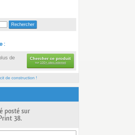
 :
plus de
Chercher ce produit
sur
100+ sites internet
it de construction !
é posté sur
Print 38.