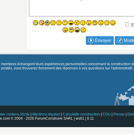
E
Envoyer
Mode
es membres échangent leurs expériences personnelles concernant la construction d
és, vous trouverez forcement des réponses à vos questions sur l'administratif, la 
ler contenu illicite
|
Mentions légales
|
Calculette construction
|
CGU
|
Presse
|
Déo
e.com © 2004 - 2026 ForumConstruire SARL | ws61 | 0.11