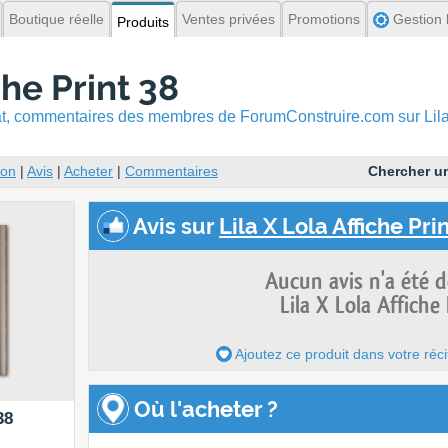
Boutique réelle
Ventes privées
Promotions
Gestion l
Produits
che Print 38
hat, commentaires
des membres de ForumConstruire.com sur Lila X
ion
|
Avis
|
Acheter
|
Commentaires
Chercher un
Avis
sur
Lila X Lola Affiche Pri
Aucun avis n'a été 
Lila X Lola Affiche
Ajoutez ce produit dans votre réci
Où l'acheter ?
38