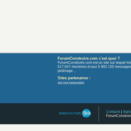
ForumConstruire.com c'est quoi ?
ForumConstruire.com est un site sur lequel l
517 647 membres et aux 5 992 150 messages post
jardinage ...
Sites partenaires :
voir nos partenaires
Contacts
|
Signa
ForumConstruir