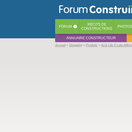
RÉCITS
DE
FORUM
PHOTO
‹
CONSTRUCTIONS
ANNUAIRE CONSTRUCTEUR
Accueil
Shopping
Produits
Avis Lila X Lola Affich