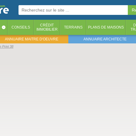
CRÉDIT
D
S
CONSEILS
TERRAINS
PLANS DE MAISONS
‹
IMMOBILIER
TR
ANNUAIRE MAITRE D'OEUVRE
ANNUAIRE ARCHITECTE
e Print 38