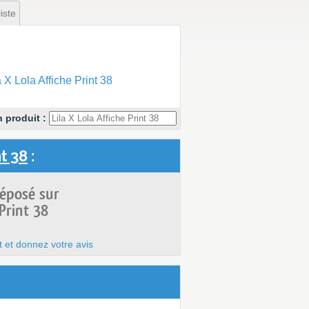
iste
 Lola Affiche Print 38
 produit :
nt 38
:
déposé sur
 Print 38
t et donnez votre avis