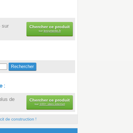
 sur
Chercher ce produit
sur
leroymerlin.fr
 :
plus de
Chercher ce produit
sur
100+ sites internet
it de construction !