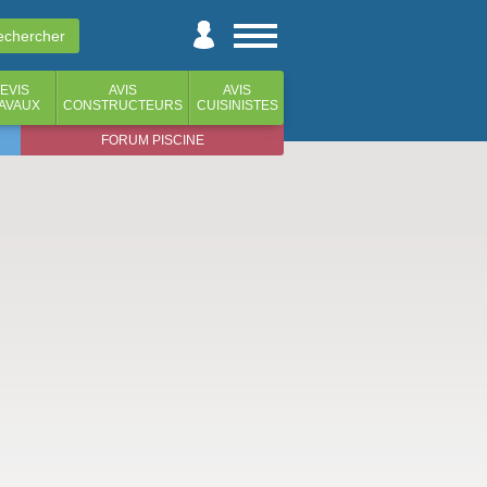
EVIS
AVIS
AVIS
AVAUX
CONSTRUCTEURS
CUISINISTES
FORUM PISCINE