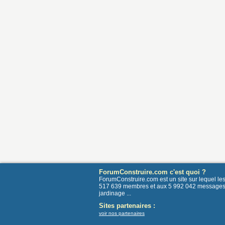
ForumConstruire.com c'est quoi ?
ForumConstruire.com est un site sur lequel l
517 639 membres et aux 5 992 042 messages post
jardinage ...
Sites partenaires :
voir nos partenaires