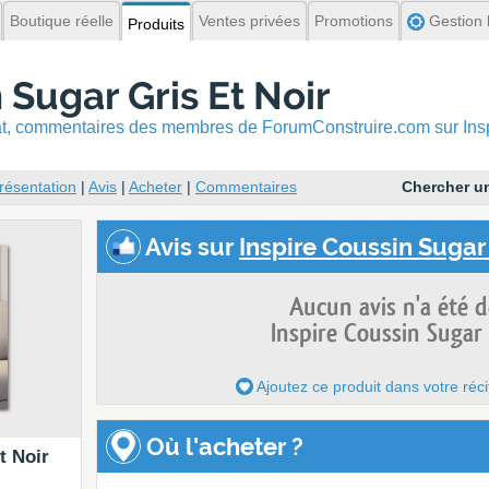
Boutique réelle
Ventes privées
Promotions
Gestion l
Produits
 Sugar Gris Et Noir
hat, commentaires
des membres de ForumConstruire.com sur Inspi
résentation
|
Avis
|
Acheter
|
Commentaires
Chercher un
Avis
sur
Inspire Coussin Sugar 
Aucun avis n'a été 
Inspire Coussin Sugar 
Ajoutez ce produit dans votre réci
Où l'acheter ?
t Noir