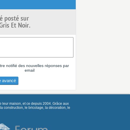
é posté sur
ris Et Noir.
tre notifié des nouvelles réponses par
email
 avancé
e leur maison, et ce depuis 2004. Grâce aux
construction, le bricolage, la décoration, le