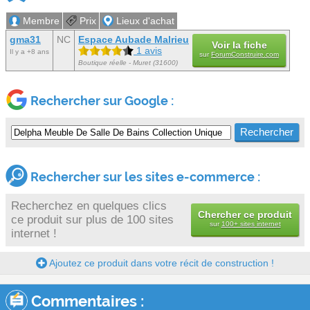
Membre
Prix
Lieux d'achat
gma31
NC
Espace Aubade Malrieu
Voir la fiche
1 avis
Il y a +8 ans
sur
ForumConstruire.com
Boutique réelle - Muret (31600)
Rechercher sur Google :
Rechercher sur les sites e-commerce :
Recherchez en quelques clics
Chercher ce produit
ce produit sur plus de 100 sites
sur
100+ sites internet
internet !
Ajoutez ce produit dans votre récit de construction !
Commentaires :