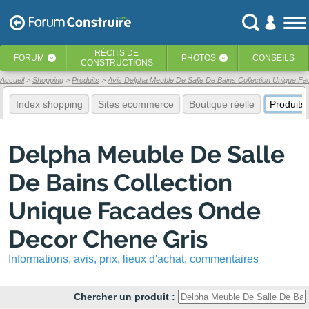
RÉCITS
DE
FORUM
PHOTOS
CONSEILS
‹
‹
CONSTRUCTIONS
Accueil
Shopping
Produits
Avis Delpha Meuble De Salle De Bains Collection Unique 
Index shopping
Sites ecommerce
Boutique réelle
Produits
Delpha Meuble De Salle
De Bains Collection
Unique Facades Onde
Decor Chene Gris
Informations, avis, prix, lieux d'achat, commentaires
Chercher un produit :