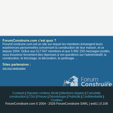
ForumConstruire.com c'est quoi ?
ForumConstruire.com est un site sur lequel les membres échangent leurs
expériences personnelles concernant la construction de leur maison, et ce
depuis 2004. Grâce aux 517 647 membres et aux 5 992 150 messages postés,
vous trouverez forcement des réponses à vos questions sur l'administratif, la
construction, le bricolage, la décoration, le jardinage ...
Sites partenaires :
voir nos partenaires
Contacts
|
Signaler contenu illicite
|
Mentions légales
|
Calculette
construction
|
CGU
|
Presse
|
Déontologie
|
Publicité
|
Confidentialité
|
Cookies
ForumConstruire.com © 2004 - 2026 ForumConstruire SARL | ws61 | 0.106