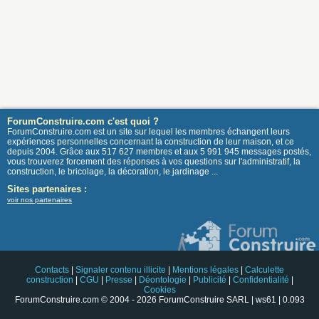
ForumConstruire.com c'est quoi ?
ForumConstruire.com est un site sur lequel les membres échangent leurs
expériences personnelles concernant la construction de leur maison, et ce
depuis 2004. Grâce aux 517 627 membres et aux 5 991 945 messages postés,
vous trouverez forcement des réponses à vos questions sur l'administratif, la
construction, le bricolage, la décoration, le jardinage ...
Sites partenaires :
voir nos partenaires
Contacts
|
Signaler contenu illicite
|
Mentions légales
|
Calculette
construction
|
CGU
|
Presse
|
Déontologie
|
Publicité
|
Confidentialité
|
Cookies
ForumConstruire.com © 2004 - 2026 ForumConstruire SARL | ws61 | 0.093