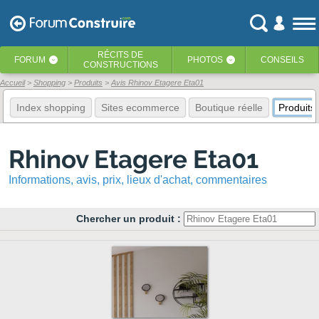
RÉCITS
DE
FORUM
PHOTOS
CONSEILS
‹
‹
CONSTRUCTIONS
Accueil
Shopping
Produits
Avis Rhinov Etagere Eta01
Index shopping
Sites ecommerce
Boutique réelle
Produits
Rhinov Etagere Eta01
Informations, avis, prix, lieux d'achat, commentaires
Chercher un produit :