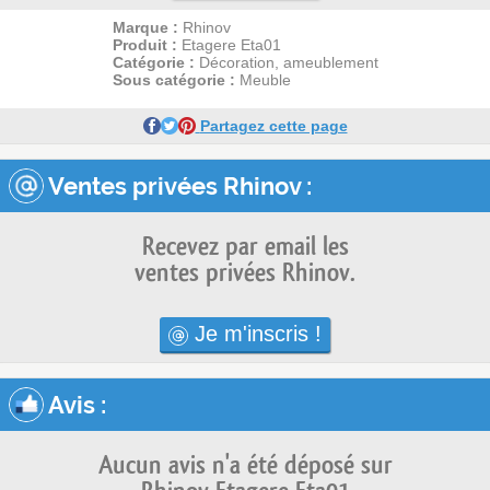
Marque :
Rhinov
Produit :
Etagere Eta01
Catégorie :
Décoration, ameublement
Sous catégorie :
Meuble
Partagez cette page
Ventes privées Rhinov :
Recevez par email les
ventes privées Rhinov.
Je m'inscris !
Avis
:
Aucun avis n'a été déposé sur