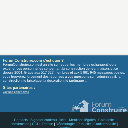
ForumConstruire.com c'est quoi ?
ForumConstruire.com est un site sur lequel les membres échangent leurs
expériences personnelles concernant la construction de leur maison, et ce
depuis 2004. Grâce aux 517 627 membres et aux 5 991 945 messages postés,
vous trouverez forcement des réponses à vos questions sur l'administratif, la
construction, le bricolage, la décoration, le jardinage ...
Sites partenaires :
voir nos partenaires
Contacts
|
Signaler contenu illicite
|
Mentions légales
|
Calculette
construction
|
CGU
|
Presse
|
Déontologie
|
Publicité
|
Confidentialité
|