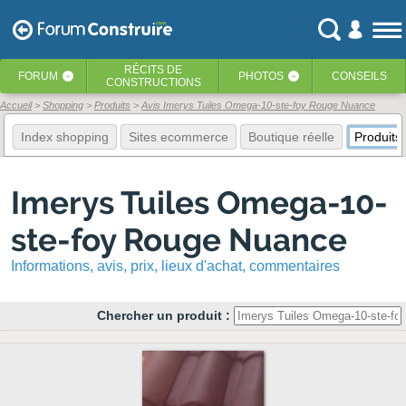
RÉCITS
DE
FORUM
PHOTOS
CONSEILS
‹
‹
CONSTRUCTIONS
Accueil
Shopping
Produits
Avis Imerys Tuiles Omega-10-ste-foy Rouge Nuance
Index shopping
Sites ecommerce
Boutique réelle
Produits
Imerys Tuiles Omega-10-
ste-foy Rouge Nuance
Informations, avis, prix, lieux d'achat, commentaires
Chercher un produit :