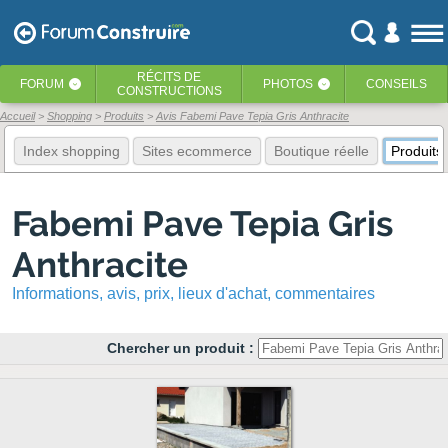
RÉCITS
DE
FORUM
PHOTOS
CONSEILS
‹
‹
CONSTRUCTIONS
Accueil
Shopping
Produits
Avis Fabemi Pave Tepia Gris Anthracite
Index shopping
Sites ecommerce
Boutique réelle
Produits
Fabemi Pave Tepia Gris
Anthracite
Informations, avis, prix, lieux d'achat, commentaires
Chercher un produit :