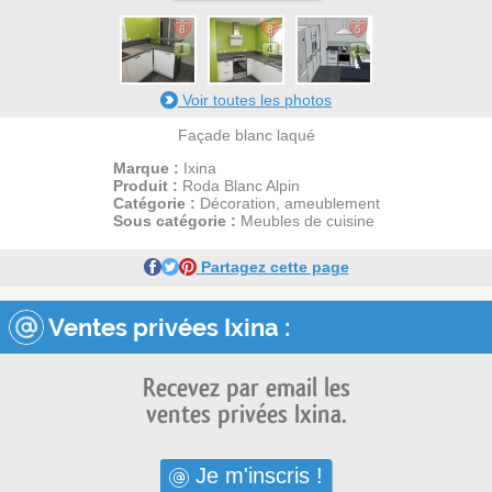
8
8
5
1
4
1
Voir toutes les photos
Façade blanc laqué
Marque :
Ixina
Produit :
Roda Blanc Alpin
Catégorie :
Décoration, ameublement
Sous catégorie :
Meubles de cuisine
Partagez cette page
Ventes privées Ixina :
Recevez par email les
ventes privées Ixina.
Je m'inscris !