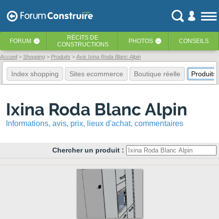
RÉCITS
DE
FORUM
PHOTOS
CONSEILS
‹
‹
CONSTRUCTIONS
Accueil
Shopping
Produits
Avis Ixina Roda Blanc Alpin
Index shopping
Sites ecommerce
Boutique réelle
Produits
Ixina Roda Blanc Alpin
Informations, avis, prix, lieux d'achat, commentaires
Chercher un produit :