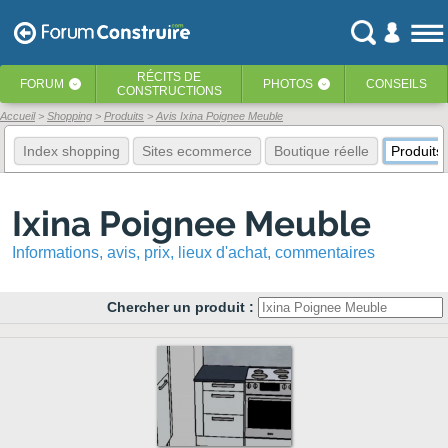
RÉCITS
DE
FORUM
PHOTOS
CONSEILS
‹
‹
CONSTRUCTIONS
Accueil
Shopping
Produits
Avis Ixina Poignee Meuble
Index shopping
Sites ecommerce
Boutique réelle
Produits
Ixina Poignee Meuble
Informations, avis, prix, lieux d'achat, commentaires
Chercher un produit :