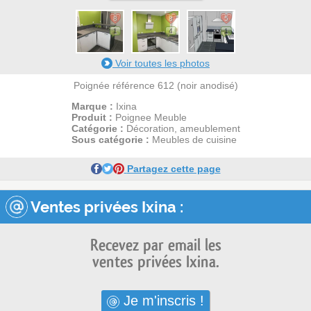
8
8
5
1
4
1
Voir toutes les photos
Poignée référence 612 (noir anodisé)
Marque :
Ixina
Produit :
Poignee Meuble
Catégorie :
Décoration, ameublement
Sous catégorie :
Meubles de cuisine
Partagez cette page
Ventes privées Ixina :
Recevez par email les
ventes privées Ixina.
Je m'inscris !