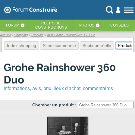
RÉCITS
DE
FORUM
PHOTOS
CONSEILS
‹
‹
CONSTRUCTIONS
Accueil
Shopping
Produits
Avis Grohe Rainshower 360 Duo
Index shopping
Sites ecommerce
Boutique réelle
Produits
Grohe Rainshower 360
Duo
Informations, avis, prix, lieux d'achat, commentaires
Chercher un produit :