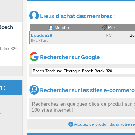
Lieux d'achat des membres :
Bosch
Membre
Prix
boudou28
NC
Bo
Il y a +8 ans
Rotak 320
Rechercher sur Google :
 :
Rechercher sur les sites e-commerce
s
Recherchez en quelques clics ce produit sur 
100 sites internet !
.
Ajoutez ce produit dans votre réc