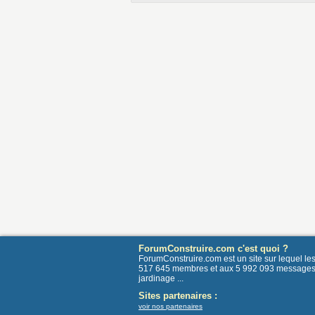
ForumConstruire.com c'est quoi ?
ForumConstruire.com est un site sur lequel l
517 645 membres et aux 5 992 093 messages post
jardinage ...
Sites partenaires :
voir nos partenaires