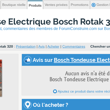
Boutique réelle
Ventes privées
Promotions
Gestion l
Produits
e Electrique Bosch Rotak 
hat, commentaires
des membres de ForumConstruire.com sur Bos
otak 320
:
Présentation
|
Avis
|
Acheter
|
Commentaires
Chercher un
Avis
sur
Bosch Tondeuse Electr
Aucun avis n'a été 
Bosch Tondeuse Electrique
Ajoutez ce produit dans votre réci
Où l'acheter ?