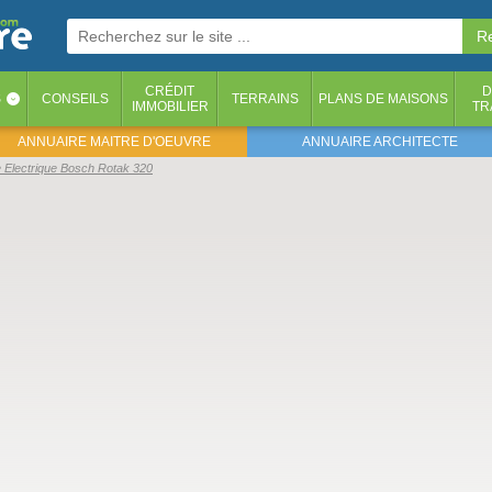
CRÉDIT
D
S
CONSEILS
TERRAINS
PLANS DE MAISONS
‹
IMMOBILIER
TR
ANNUAIRE MAITRE D'OEUVRE
ANNUAIRE ARCHITECTE
 Electrique Bosch Rotak 320