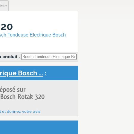
iste
320
ch Tondeuse Electrique Bosch
 produit :
ique Bosch ...
:
déposé sur
 Bosch Rotak 320
t et donnez votre avis