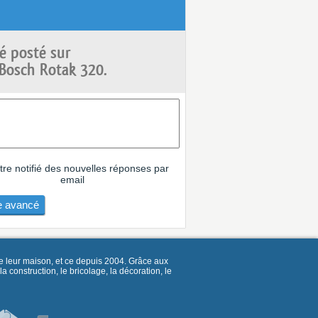
é posté sur
Bosch Rotak 320.
tre notifié des nouvelles réponses par
email
 avancé
e leur maison, et ce depuis 2004. Grâce aux
construction, le bricolage, la décoration, le