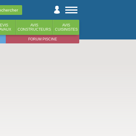
EVIS
AVIS
AVIS
AVAUX
CONSTRUCTEURS
CUISINISTES
FORUM PISCINE