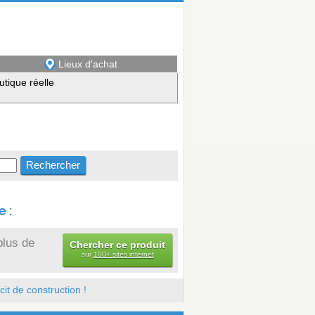
Lieux d'achat
utique réelle
 :
plus de
Chercher ce produit
sur
100+ sites internet
it de construction !