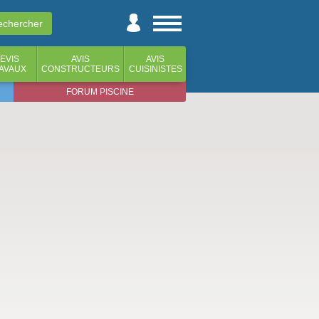
EVIS
AVIS
AVIS
AVAUX
CONSTRUCTEURS
CUISINISTES
FORUM PISCINE