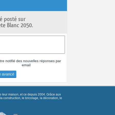
é posté sur
ete Blanc 2050.
tre notifié des nouvelles réponses par
email
 avancé
e leur maison, et ce depuis 2004. Grâce aux
construction, le bricolage, la décoration, le