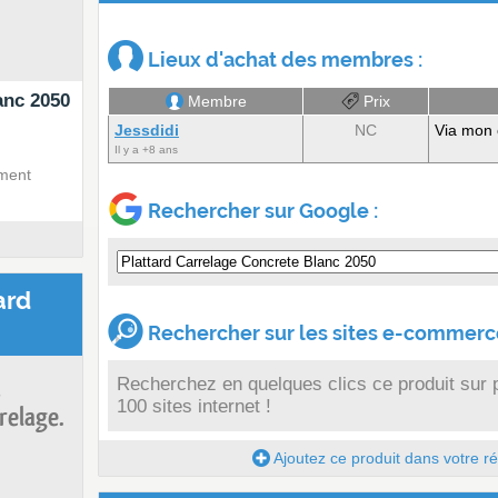
Lieux d'achat des membres :
anc 2050
Membre
Prix
Jessdidi
NC
Via mon 
Il y a +8 ans
ment
Rechercher sur Google :
ard
Rechercher sur les sites e-commerce
Recherchez en quelques clics ce produit sur 
s
100 sites internet !
relage.
Ajoutez ce produit dans votre réc