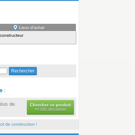
Lieux d'achat
constructeur
 :
plus de
Chercher ce produit
sur
100+ sites internet
it de construction !