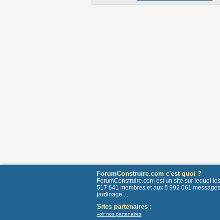
ForumConstruire.com c'est quoi ?
ForumConstruire.com est un site sur lequel l
517 641 membres et aux 5 992 061 messages post
jardinage ...
Sites partenaires :
voir nos partenaires