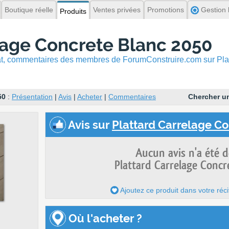
Boutique réelle
Ventes privées
Promotions
Gestion l
Produits
lage Concrete Blanc 2050
hat, commentaires
des membres de ForumConstruire.com sur Plat
50
:
Présentation
|
Avis
|
Acheter
|
Commentaires
Chercher un
Avis
sur
Plattard Carrelage Con
Aucun avis n'a été 
Plattard Carrelage Concr
Ajoutez ce produit dans votre réci
Où l'acheter ?