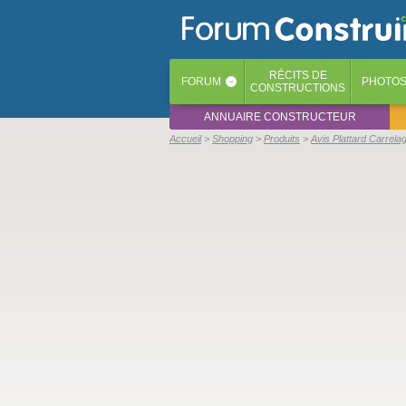
RÉCITS
DE
FORUM
PHOTO
‹
CONSTRUCTIONS
ANNUAIRE CONSTRUCTEUR
Accueil
Shopping
Produits
Avis Plattard Carrel