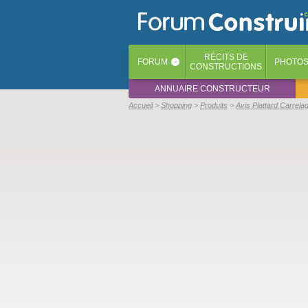
RÉCITS
DE
FORUM
PHOTO
‹
CONSTRUCTIONS
ANNUAIRE CONSTRUCTEUR
Accueil
Shopping
Produits
Avis Plattard Carre