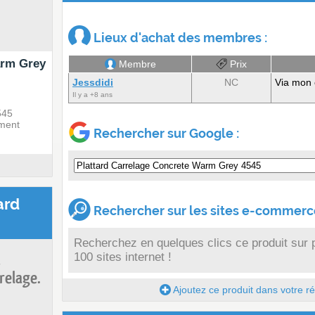
Lieux d'achat des membres :
arm Grey
Membre
Prix
Jessdidi
NC
Via mon 
Il y a +8 ans
545
ment
Rechercher sur Google :
ard
Rechercher sur les sites e-commerce
Recherchez en quelques clics ce produit sur 
100 sites internet !
s
relage.
Ajoutez ce produit dans votre réc