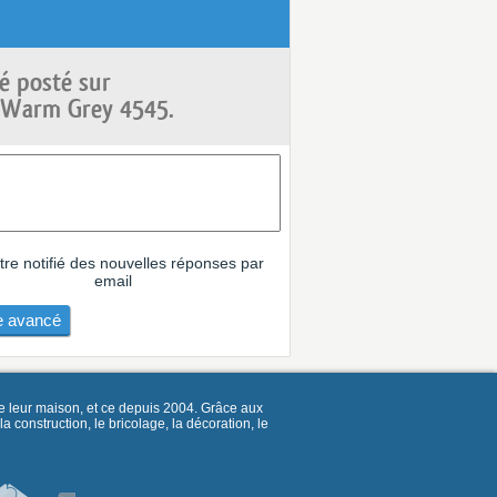
é posté sur
e Warm Grey 4545.
tre notifié des nouvelles réponses par
email
 avancé
e leur maison, et ce depuis 2004. Grâce aux
construction, le bricolage, la décoration, le