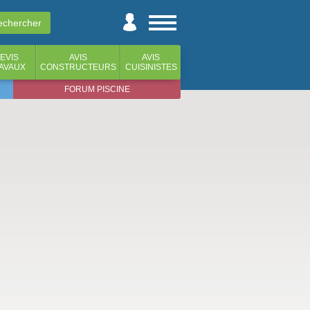
EVIS
AVIS
AVIS
AVAUX
CONSTRUCTEURS
CUISINISTES
FORUM PISCINE