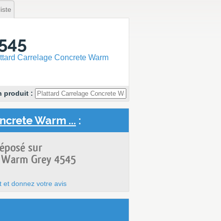
iste
4545
ttard Carrelage Concrete Warm
 produit :
ncrete Warm ...
:
déposé sur
e Warm Grey 4545
t et donnez votre avis