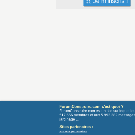
Je m'inscris !
ForumConstruire.com c'est quoi ?
ForumConstruire.com est un site sur lequel l
517 666 membres et aux 5 992 282 messages post
jardinage ...
Sites partenaires :
voir nos partenaires