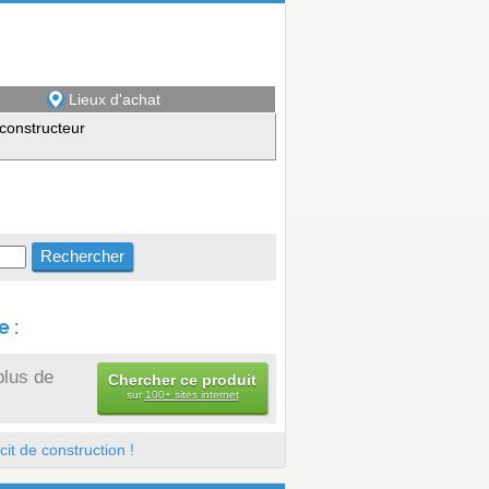
Lieux d'achat
constructeur
 :
plus de
Chercher ce produit
sur
100+ sites internet
it de construction !