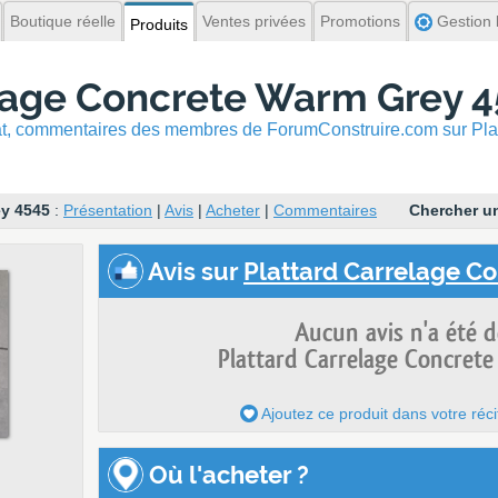
Boutique réelle
Ventes privées
Promotions
Gestion l
Produits
elage Concrete Warm Grey 
hat, commentaires
des membres de ForumConstruire.com sur Pla
ey 4545
:
Présentation
|
Avis
|
Acheter
|
Commentaires
Chercher un
Avis
sur
Plattard Carrelage Co
Aucun avis n'a été 
Plattard Carrelage Concret
Ajoutez ce produit dans votre réci
Où l'acheter ?