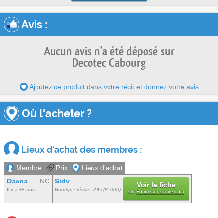
Avis
:
Aucun avis n'a été déposé sur
Decotec Cabourg
Ajoutez ce produit dans votre récit et donnez votre avis
Où l'acheter ?
Lieux d'achat des membres :
Membre
Prix
Lieux d'achat
Daena
NC
Sidv
Voir la fiche
Il y a +8 ans
Boutique réelle - Albi (81000)
sur
ForumConstruire.com