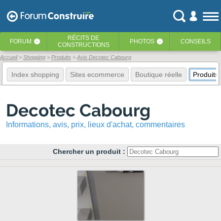
RÉCITS
DE
FORUM
PHOTOS
CONSEILS
‹
‹
CONSTRUCTIONS
Accueil
Shopping
Produits
Avis Decotec Cabourg
Index shopping
Sites ecommerce
Boutique réelle
Produits
Decotec Cabourg
Informations, avis, prix, lieux d'achat, commentaires
Chercher un produit :