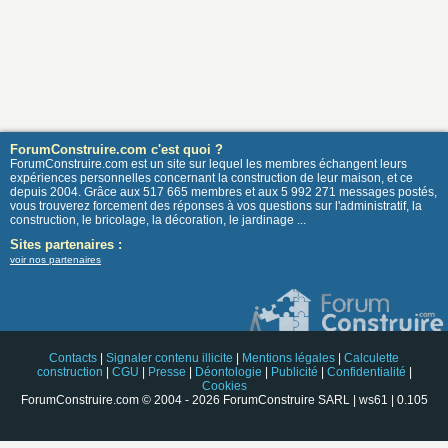
ForumConstruire.com c'est quoi ?
ForumConstruire.com est un site sur lequel les membres échangent leurs
expériences personnelles concernant la construction de leur maison, et ce
depuis 2004. Grâce aux 517 665 membres et aux 5 992 271 messages postés,
vous trouverez forcement des réponses à vos questions sur l'administratif, la
construction, le bricolage, la décoration, le jardinage ...
Sites partenaires :
voir nos partenaires
Contacts
|
Signaler contenu illicite
|
Mentions légales
|
Calculette
construction
|
CGU
|
Presse
|
Déontologie
|
Publicité
|
Confidentialité
|
Cookies
ForumConstruire.com © 2004 - 2026 ForumConstruire SARL | ws61 | 0.105