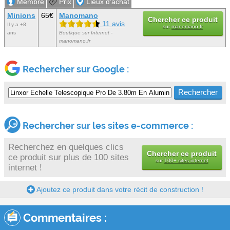
Membre
Prix
Lieux d'achat
Minions
65€
Manomano
Chercher ce produit
11 avis
Il y a +8
sur
manomano.fr
ans
Boutique sur Internet -
manomano.fr
Rechercher sur Google :
Rechercher sur les sites e-commerce :
Recherchez en quelques clics
Chercher ce produit
ce produit sur plus de 100 sites
sur
100+ sites internet
internet !
Ajoutez ce produit dans votre récit de construction !
Commentaires :