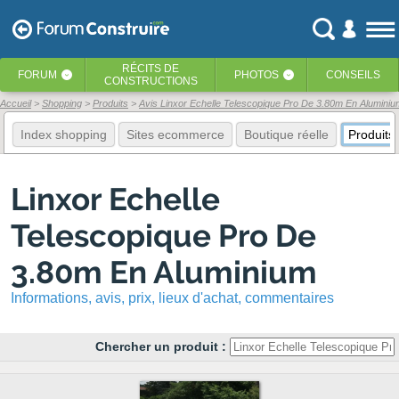
RÉCITS
DE
FORUM
PHOTOS
CONSEILS
‹
‹
CONSTRUCTIONS
Accueil
Shopping
Produits
Avis Linxor Echelle Telescopique Pro De 3.80m En Aluminiu
Index shopping
Sites ecommerce
Boutique réelle
Produits
Linxor Echelle
Telescopique Pro De
3.80m En Aluminium
Informations, avis, prix, lieux d'achat, commentaires
Chercher un produit :