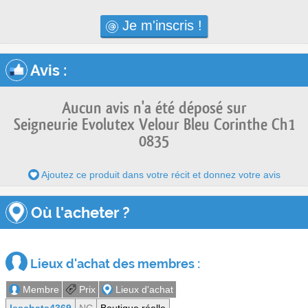
Je m'inscris !
Avis
:
Aucun avis n'a été déposé sur
Seigneurie Evolutex Velour Bleu Corinthe Ch1
0835
Ajoutez ce produit dans votre récit et donnez votre avis
Où l'acheter ?
Lieux d'achat des membres :
Membre
Prix
Lieux d'achat
leschats4369
NC
Boutique réelle