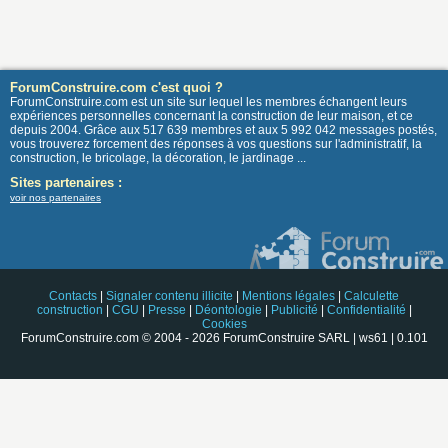
ForumConstruire.com c'est quoi ?
ForumConstruire.com est un site sur lequel les membres échangent leurs
expériences personnelles concernant la construction de leur maison, et ce
depuis 2004. Grâce aux 517 639 membres et aux 5 992 042 messages postés,
vous trouverez forcement des réponses à vos questions sur l'administratif, la
construction, le bricolage, la décoration, le jardinage ...
Sites partenaires :
voir nos partenaires
Contacts
|
Signaler contenu illicite
|
Mentions légales
|
Calculette
construction
|
CGU
|
Presse
|
Déontologie
|
Publicité
|
Confidentialité
|
Cookies
ForumConstruire.com © 2004 - 2026 ForumConstruire SARL | ws61 | 0.101