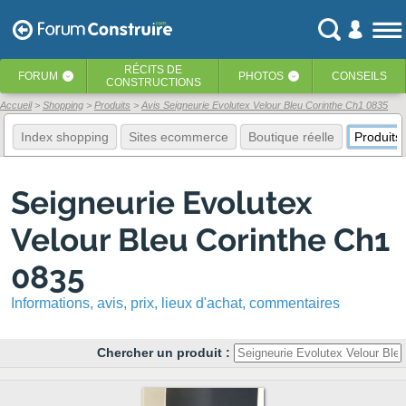
RÉCITS
DE
FORUM
PHOTOS
CONSEILS
‹
‹
CONSTRUCTIONS
Accueil
Shopping
Produits
Avis Seigneurie Evolutex Velour Bleu Corinthe Ch1 0835
Index shopping
Sites ecommerce
Boutique réelle
Produits
Seigneurie Evolutex
Velour Bleu Corinthe Ch1
0835
Informations, avis, prix, lieux d'achat, commentaires
Chercher un produit :