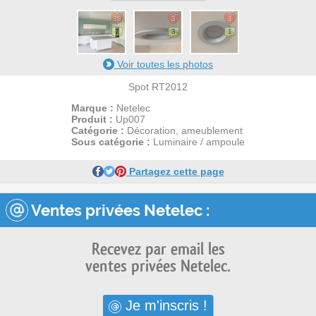
38
3
3
7
3
1
Voir toutes les photos
Spot RT2012
Marque :
Netelec
Produit :
Up007
Catégorie :
Décoration, ameublement
Sous catégorie :
Luminaire / ampoule
Partagez cette page
Ventes privées Netelec :
Recevez par email les
ventes privées Netelec.
Je m'inscris !