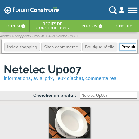
RÉCITS
DE
FORUM
PHOTOS
CONSEILS
‹
‹
CONSTRUCTIONS
Accueil
Shopping
Produits
Avis Netelec Up007
Index shopping
Sites ecommerce
Boutique réelle
Produits
Netelec Up007
Informations, avis, prix, lieux d'achat, commentaires
Chercher un produit :