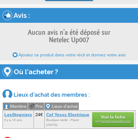
Avis
:
Aucun avis n'a été déposé sur
Netelec Up007
Ajoutez ce produit dans votre récit et donnez votre avis
Où l'acheter ?
Lieux d'achat des membres :
Membre
Prix
Lieux d'achat
LesStegniers
24€
Cef Yesss Electrique
Voir la fiche
Il y a +8 ans
Boutique réelle - Plaisir
sur
ForumConstruire.com
(78370)