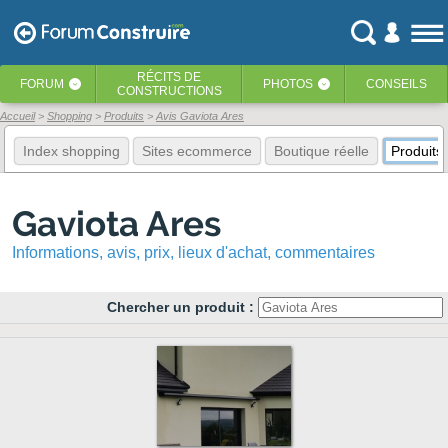
RÉCITS
DE
FORUM
PHOTOS
CONSEILS
‹
‹
CONSTRUCTIONS
Accueil
Shopping
Produits
Avis Gaviota Ares
Index shopping
Sites ecommerce
Boutique réelle
Produits
Gaviota Ares
Informations, avis, prix, lieux d'achat, commentaires
Chercher un produit :