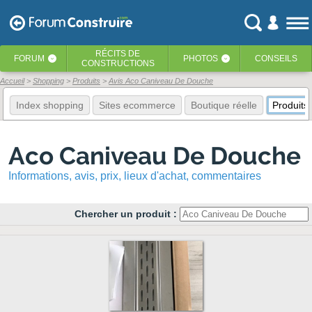
RÉCITS
DE
FORUM
PHOTOS
CONSEILS
‹
‹
CONSTRUCTIONS
Accueil
Shopping
Produits
Avis Aco Caniveau De Douche
Index shopping
Sites ecommerce
Boutique réelle
Produits
Aco Caniveau De Douche
Informations, avis, prix, lieux d'achat, commentaires
Chercher un produit :