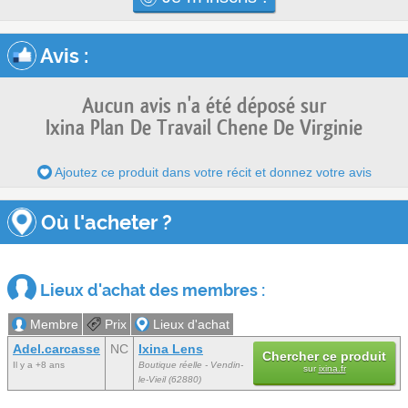
Avis
:
Aucun avis n'a été déposé sur
Ixina Plan De Travail Chene De Virginie
Ajoutez ce produit dans votre récit et donnez votre avis
Où l'acheter ?
Lieux d'achat des membres :
Membre
Prix
Lieux d'achat
Adel.carcasse
NC
Ixina Lens
Chercher ce produit
Il y a +8 ans
Boutique réelle - Vendin-
sur
ixina.fr
le-Vieil (62880)