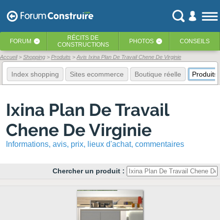
RÉCITS
DE
FORUM
PHOTOS
CONSEILS
‹
‹
CONSTRUCTIONS
Accueil
Shopping
Produits
Avis Ixina Plan De Travail Chene De Virginie
Index shopping
Sites ecommerce
Boutique réelle
Produits
Ixina Plan De Travail
Chene De Virginie
Informations, avis, prix, lieux d'achat, commentaires
Chercher un produit :