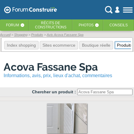
RÉCITS
DE
FORUM
PHOTOS
CONSEILS
‹
‹
CONSTRUCTIONS
Accueil
Shopping
Produits
Avis Acova Fassane Spa
Index shopping
Sites ecommerce
Boutique réelle
Produits
Acova Fassane Spa
Informations, avis, prix, lieux d'achat, commentaires
Chercher un produit :