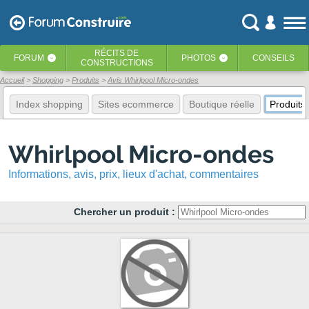
RÉCITS
DE
FORUM
PHOTOS
CONSEILS
‹
‹
CONSTRUCTIONS
Accueil
Shopping
Produits
Avis Whirlpool Micro-ondes
Index shopping
Sites ecommerce
Boutique réelle
Produits
Whirlpool Micro-ondes
Informations, avis, prix, lieux d'achat, commentaires
Chercher un produit :