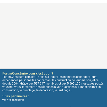
ForumConstruire.com c'est quoi ?
ForumConstruire.com est un site sur lequel les membres échangent leurs
expériences personnelles concernant la construction de leur maison, et ce
depuis 2004. Grâce aux 517 647 membres et aux 5 992 150 messages postés,
vous trouverez forcement des réponses à vos questions sur l'administratif, la
construction, le bricolage, la décoration, le jardinage ...
Sites partenaires :
voir nos partenaires