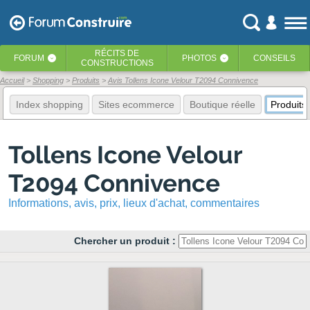
RÉCITS
DE
FORUM
PHOTOS
CONSEILS
‹
‹
CONSTRUCTIONS
Accueil
Shopping
Produits
Avis Tollens Icone Velour T2094 Connivence
Index shopping
Sites ecommerce
Boutique réelle
Produits
Tollens Icone Velour
T2094 Connivence
Informations, avis, prix, lieux d'achat, commentaires
Chercher un produit :