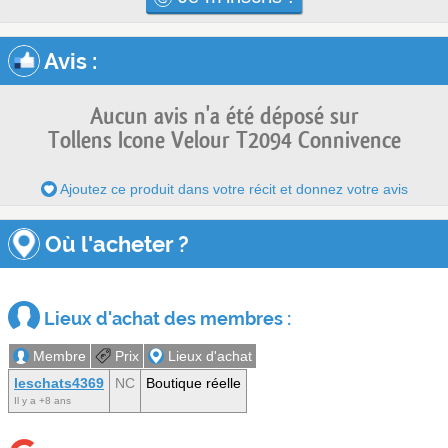
Avis
:
Aucun avis n'a été déposé sur
Tollens Icone Velour T2094 Connivence
Ajoutez ce produit dans votre récit et donnez votre avis
Où l'acheter ?
Lieux d'achat des membres :
Membre
Prix
Lieux d'achat
leschats4369
NC
Boutique réelle
Il y a +8 ans