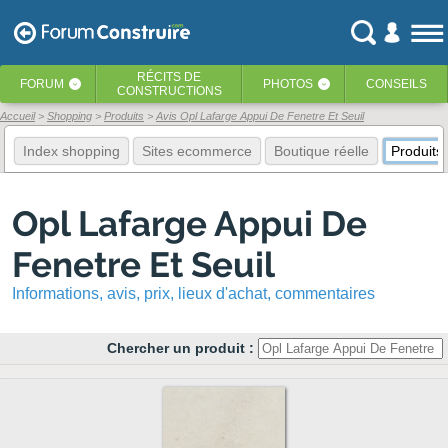
RÉCITS
DE
FORUM
PHOTOS
CONSEILS
‹
‹
CONSTRUCTIONS
Accueil
Shopping
Produits
Avis Opl Lafarge Appui De Fenetre Et Seuil
Index shopping
Sites ecommerce
Boutique réelle
Produits
Opl Lafarge Appui De
Fenetre Et Seuil
Informations, avis, prix, lieux d'achat, commentaires
Chercher un produit :