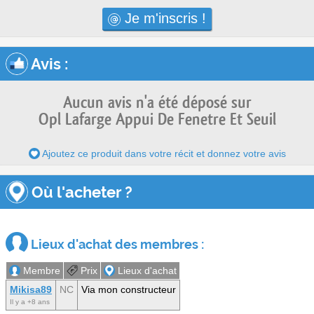
Je m'inscris !
Avis
:
Aucun avis n'a été déposé sur
Opl Lafarge Appui De Fenetre Et Seuil
Ajoutez ce produit dans votre récit et donnez votre avis
Où l'acheter ?
Lieux d'achat des membres :
Membre
Prix
Lieux d'achat
Mikisa89
NC
Via mon constructeur
Il y a +8 ans