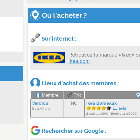
Où l'acheter ?
Sur internet :
Retrouvez la marque «
Ikea
» s
ikea.com
Lieux d'achat des membres :
s
Membre
Prix
Verolou
NC
Ikea Bordeaux
11 avis
Il y a +7 ans
Boutique réelle - Bordeaux (33000)
Rechercher sur Google :