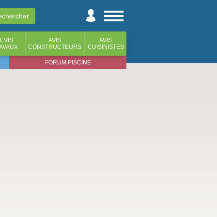
EVIS
AVIS
AVIS
AVAUX
CONSTRUCTEURS
CUISINISTES
FORUM PISCINE