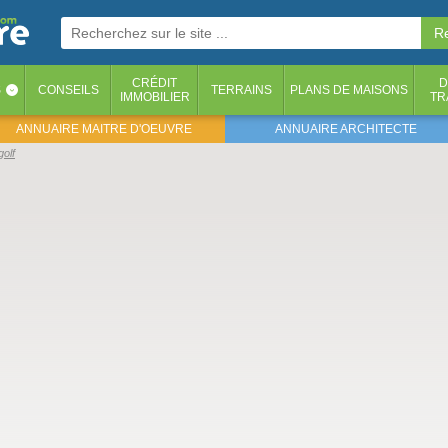
CRÉDIT
D
S
CONSEILS
TERRAINS
PLANS DE MAISONS
‹
IMMOBILIER
TR
ANNUAIRE MAITRE D'OEUVRE
ANNUAIRE ARCHITECTE
golf