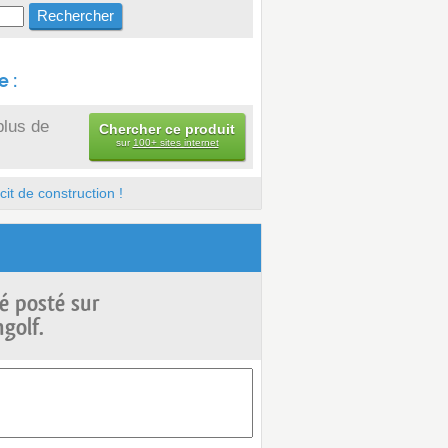
 :
plus de
Chercher ce produit
sur
100+ sites internet
it de construction !
é posté sur
golf.