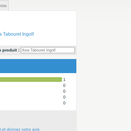
iste
 Tabouret Ingolf
 produit :
1
0
0
0
0
t et donnez votre avis