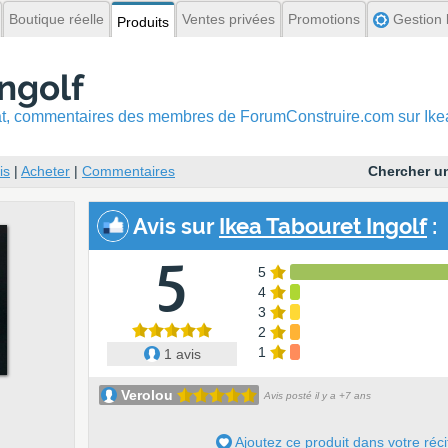
Boutique réelle
Ventes privées
Promotions
Gestion l
Produits
Ingolf
hat, commentaires
des membres de ForumConstruire.com sur Ikea
is
|
Acheter
|
Commentaires
Chercher un
Avis
sur
Ikea Tabouret Ingolf
:
5
5
4
3
2
1
1 avis
Verolou
Avis posté il y a +7 ans
Ajoutez ce produit dans votre réci