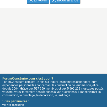
Envoyer
Mode avancé
ForumConstruire.com c'est quoi ?
ForumConstruire.com est un site sur lequel les membres échangent leurs
expériences personnelles concernant la construction de leur maison, et ce
depuis 2004. Grâce aux 517 659 membres et aux 5 992 252 messages postés,
vous trouverez forcement des réponses à vos questions sur l'administratif, la
construction, le bricolage, la décoration, le jardinage ...
Sites partenaires :
voir nos partenaires