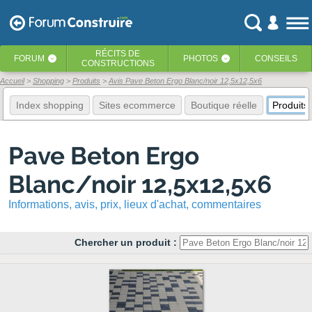
RÉCITS
DE
FORUM
PHOTOS
CONSEILS
‹
‹
CONSTRUCTIONS
Accueil
Shopping
Produits
Avis Pave Beton Ergo Blanc/noir 12,5x12,5x6
Index shopping
Sites ecommerce
Boutique réelle
Produits
Pave Beton Ergo
Blanc/noir 12,5x12,5x6
Informations, avis, prix, lieux d'achat, commentaires
Chercher un produit :