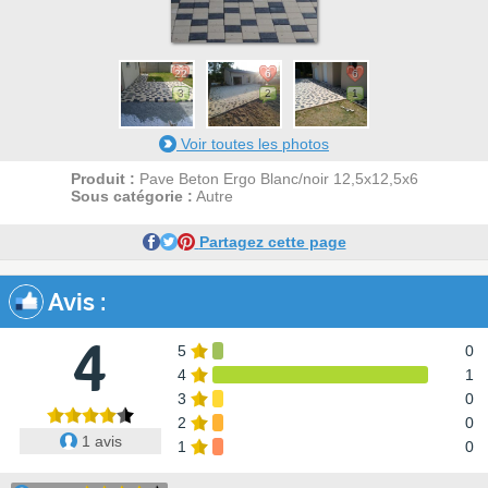
22
6
6
3
2
1
Voir toutes les photos
Produit :
Pave Beton Ergo Blanc/noir 12,5x12,5x6
Sous catégorie :
Autre
Partagez cette page
Avis
:
4
5
0
4
1
3
0
2
0
1 avis
1
0