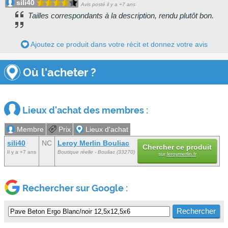
sili40
Avis posté il y a +7 ans
Tailles correspondants à la description, rendu plutôt bon.
Ajoutez ce produit dans votre récit et donnez votre avis
Où l'acheter ?
Lieux d'achat des membres :
Membre
Prix
Lieux d'achat
sili40
NC
Leroy Merlin Bouliac
Chercher ce produit
Il y a +7 ans
Boutique réelle - Bouliac (33270)
sur
leroymerlin.fr
Rechercher sur Google :